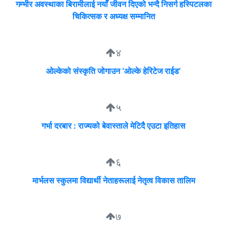
गम्भीर अवस्थाका बिरामीलाई नयाँ जीवन दिएको भन्दै निसर्ग हस्पिटलका
चिकित्सक र अध्यक्ष सम्मानित
४
ओल्केको संस्कृति जोगाउन ‘ओल्के हेरिटेज राईड’
५
गर्भा दरबार : राज्यको बेवास्ताले मेटिदै एउटा इतिहास
६
मार्भलस स्कुलमा विद्यार्थी नेताहरूलाई नेतृत्व विकास तालिम
७