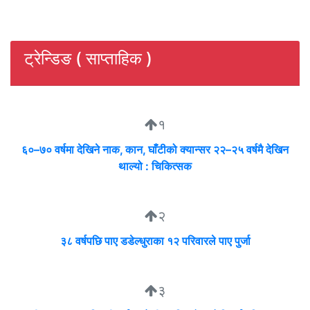
ट्रेन्डिङ ( साप्ताहिक )
१
६०–७० वर्षमा देखिने नाक, कान, घाँटीको क्यान्सर २२–२५ वर्षमै देखिन
थाल्यो : चिकित्सक
२
३८ वर्षपछि पाए डडेल्धुराका १२ परिवारले पाए पुर्जा
३