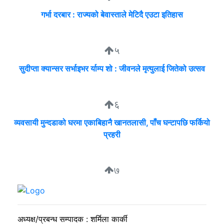
गर्भा दरबार : राज्यको बेवास्ताले मेटिदै एउटा इतिहास
५
सुदीप्ता क्यान्सर सर्भाइभर र्याम्प शो : जीवनले मृत्युलाई जितेको उत्सव
६
व्यवसायी मुन्दडाको घरमा एकाबिहानै खानतलासी, पाँच घन्टापछि फर्कियो
प्रहरी
७
मार्भलस स्कुलमा विद्यार्थी नेताहरूलाई नेतृत्व विकास तालिम
अध्यक्ष/प्रबन्ध सम्पादक : शर्मिला कार्की