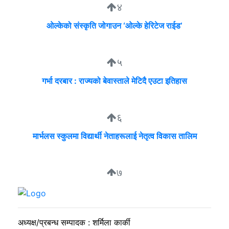
४
ओल्केको संस्कृति जोगाउन ‘ओल्के हेरिटेज राईड’
५
गर्भा दरबार : राज्यको बेवास्ताले मेटिदै एउटा इतिहास
६
मार्भलस स्कुलमा विद्यार्थी नेताहरूलाई नेतृत्व विकास तालिम
७
सुदीप्ता क्यान्सर सर्भाइभर र्याम्प शो : जीवनले मृत्युलाई जितेको उत्सव
अध्यक्ष/प्रबन्ध सम्पादक : शर्मिला कार्की