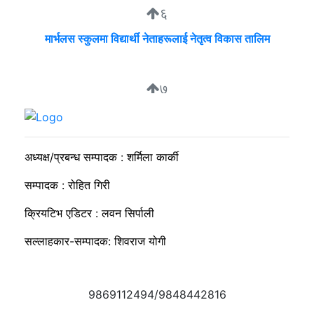
६
मार्भलस स्कुलमा विद्यार्थी नेताहरूलाई नेतृत्व विकास तालिम
७
सुदीप्ता क्यान्सर सर्भाइभर र्याम्प शो : जीवनले मृत्युलाई जितेको उत्सव
अध्यक्ष/प्रबन्ध सम्पादक : शर्मिला कार्की
सम्पादक : रोहित गिरी
क्रियटिभ एडिटर : लवन सिर्पाली
सल्लाहकार-सम्पादक: शिवराज योगी
9869112494/9848442816