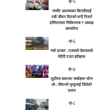
५
गम्भीर अवस्थाका बिरामीलाई
नयाँ जीवन दिएको भन्दै निसर्ग
हस्पिटलका चिकित्सक र अध्यक्ष
सम्मानित
६
गर्भा दरबार : राज्यको बेवास्ताले
मेटिदै एउटा इतिहास
७
सुदीप्ता क्यान्सर सर्भाइभर र्याम्प
शो : जीवनले मृत्युलाई जितेको
उत्सव
८