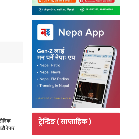
ट्रेन्डिङ ( साप्ताहिक )
 सैनिक
डौं रेफर