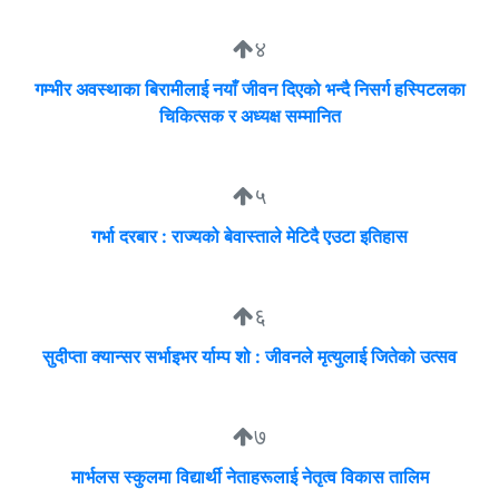
४
गम्भीर अवस्थाका बिरामीलाई नयाँ जीवन दिएको भन्दै निसर्ग हस्पिटलका
चिकित्सक र अध्यक्ष सम्मानित
५
गर्भा दरबार : राज्यको बेवास्ताले मेटिदै एउटा इतिहास
६
सुदीप्ता क्यान्सर सर्भाइभर र्याम्प शो : जीवनले मृत्युलाई जितेको उत्सव
७
मार्भलस स्कुलमा विद्यार्थी नेताहरूलाई नेतृत्व विकास तालिम