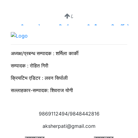
८
व्यवसायी मुन्दडाको घरमा एकाबिहानै खानतलासी, पाँच घन्टापछि फर्कियो
प्रहरी
अध्यक्ष/प्रबन्ध सम्पादक : शर्मिला कार्की
सम्पादक : रोहित गिरी
क्रियटिभ एडिटर : लवन सिर्पाली
सल्लाहकार-सम्पादक: शिवराज योगी
9869112494/9848442816
aksherpati@gmail.com