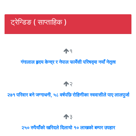
ट्रेन्डिङ ( साप्ताहिक )
१
गंगालाल हृदय केन्द्र र नेपाल फार्मेसी परिषद्मा नयाँ नेतृत्व
२
२७१ परिवार बने जग्गाधनी, ५८ वर्षपछि रोहिणीका स्ववासीले पाए लालपुर्जा
३
२५० रुपैयाँको खरिदले दिलायो १० लाखको बम्पर उपहार