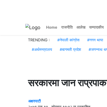
Home
राजनीति
आलेख
सम्पादकीय
TRENDING :
#
नेपाली कांग्रेस
#
गगन थापा
#
अर्थमन्त्रालय
#
बागमती प्रदेश
#
जगन्नाथ थ
सरकारमा जान राप्रपाका
अक्षरपाटी
२०७९ पुस ११ , सोमबार ११:१२ मा प्रकाशित