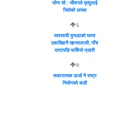
र्याम्प शो : जीवनले मृत्युलाई
जितेको उत्सव
६
व्यवसायी मुन्दडाको घरमा
एकाबिहानै खानतलासी, पाँच
घन्टापछि फर्कियो प्रहरी
७
सकारात्मक ऊर्जा नै राष्ट्र
निर्माणको कडी