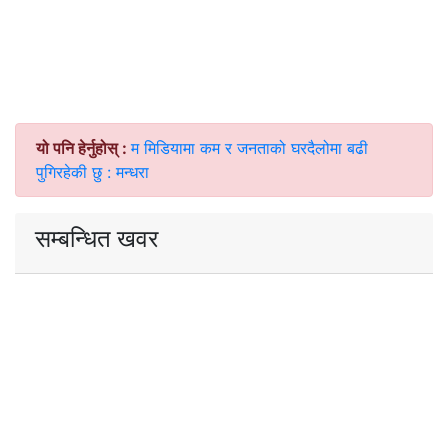
यो पनि हेर्नुहोस् :
म मिडियामा कम र जनताको घरदैलोमा बढी
पुगिरहेकी छु : मन्धरा
सम्बन्धित खवर