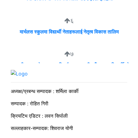
६
मार्भलस स्कुलमा विद्यार्थी नेताहरूलाई नेतृत्व विकास तालिम
७
व्यवसायी मुन्दडाको घरमा एकाबिहानै खानतलासी, पाँच घन्टापछि फर्कियो
प्रहरी
अध्यक्ष/प्रबन्ध सम्पादक : शर्मिला कार्की
सम्पादक : रोहित गिरी
क्रियटिभ एडिटर : लवन सिर्पाली
सल्लाहकार-सम्पादक: शिवराज योगी