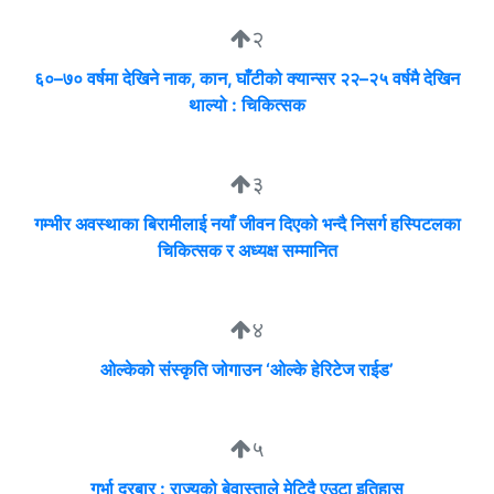
२
६०–७० वर्षमा देखिने नाक, कान, घाँटीको क्यान्सर २२–२५ वर्षमै देखिन
थाल्यो : चिकित्सक
३
गम्भीर अवस्थाका बिरामीलाई नयाँ जीवन दिएको भन्दै निसर्ग हस्पिटलका
चिकित्सक र अध्यक्ष सम्मानित
४
ओल्केको संस्कृति जोगाउन ‘ओल्के हेरिटेज राईड’
५
गर्भा दरबार : राज्यको बेवास्ताले मेटिदै एउटा इतिहास