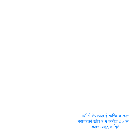
गाभीले नेपाललाई करिब ४ डल
बराबरको खोप र १ करोड ८० 
डलर अनुदान दिने