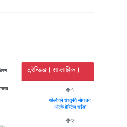
ट्रेन्डिङ ( साप्ताहिक )
षेपण
दशमलव
१
ओल्केको संस्कृति जोगाउन
‘ओल्के हेरिटेज राईड’
२