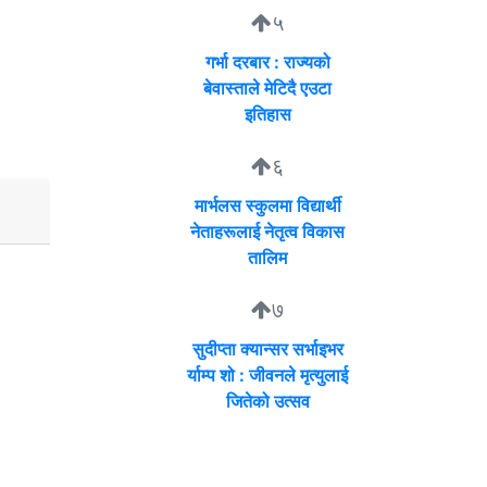
५
गर्भा दरबार : राज्यको
बेवास्ताले मेटिदै एउटा
इतिहास
६
मार्भलस स्कुलमा विद्यार्थी
नेताहरूलाई नेतृत्व विकास
तालिम
७
सुदीप्ता क्यान्सर सर्भाइभर
र्याम्प शो : जीवनले मृत्युलाई
जितेको उत्सव