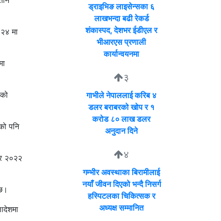
तीन
ड्राइभिङ लाइसेन्सका ६
लाखभन्दा बढी रेकर्ड
शंकास्पद, देशभर ईडीएल र
०२४ मा
भीआरएस प्रणाली
कार्यान्वयनमा
मा
३
एको
गाभीले नेपाललाई करिब ४
डलर बराबरको खोप र १
करोड ८० लाख डलर
ेको पनि
अनुदान दिने
४
९ र २०२२
गम्भीर अवस्थाका बिरामीलाई
नयाँ जीवन दिएको भन्दै निसर्ग
 छ।
हस्पिटलका चिकित्सक र
अध्यक्ष सम्मानित
ादेशमा