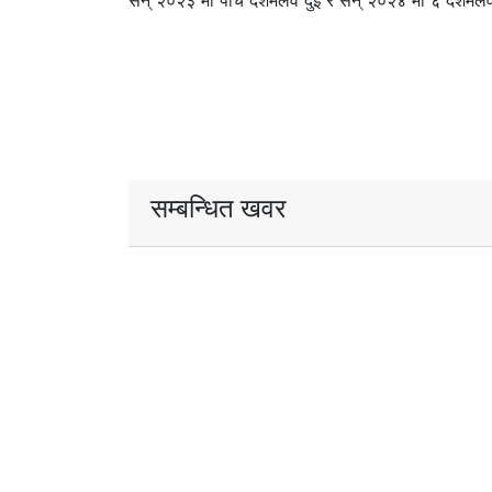
सन् २०२३ मा पाँच दशमलव दुई र सन् २०२४ मा ६ दशमलव दुई
सम्बन्धित खवर