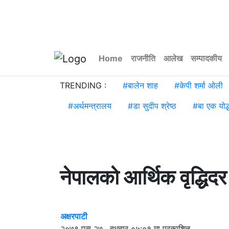
Home
राजनीति
आलेख
सम्पादकीय
TRENDING :
#
बालेन शाह
#
केपी शर्मा ओली
#
अर्थमन्त्रालय
#
डा सुदीप श्रेष्ठ
#
बा एक योद्
नेपालको आर्थिक वृद्धिदर 
अक्षरपाटी
२०७९ पुस २७ , बुधबार ०५:०१ मा प्रकाशित