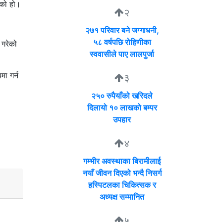
एको हो।
२
२७१ परिवार बने जग्गाधनी,
५८ वर्षपछि रोहिणीका
 गरेको
स्ववासीले पाए लालपुर्जा
ा गर्न
३
२५० रुपैयाँको खरिदले
दिलायो १० लाखको बम्पर
उपहार
४
गम्भीर अवस्थाका बिरामीलाई
नयाँ जीवन दिएको भन्दै निसर्ग
हस्पिटलका चिकित्सक र
अध्यक्ष सम्मानित
५