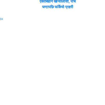
एकाबिहानै खानतलासी, पाँच
घन्टापछि फर्कियो प्रहरी
 १०