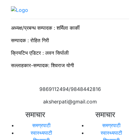
व्यवसायी मुन्दडाको घरमा एकाबिहानै खानतलासी, पाँच घन्टापछि फर्कियो
प्रहरी
अध्यक्ष/प्रबन्ध सम्पादक : शर्मिला कार्की
सम्पादक : रोहित गिरी
क्रियटिभ एडिटर : लवन सिर्पाली
सल्लाहकार-सम्पादक: शिवराज योगी
9869112494/9848442816
aksherpati@gmail.com
समाचार
समाचार
समग्रपाटी
समग्रपाटी
स्वास्थ्यपाटी
स्वास्थ्यपाटी