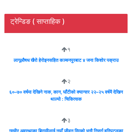
ट्रेन्डिङ ( साप्ताहिक )
१
लागूऔषध खैरो हेरोइनसहित कञ्चनपुरबाट ४ जना किशोर पक्राउ
२
६०–७० वर्षमा देखिने नाक, कान, घाँटीको क्यान्सर २२–२५ वर्षमै देखिन
थाल्यो : चिकित्सक
३
गम्भीर अवस्थाका बिरामीलाई नयाँ जीवन दिएको भन्दै निसर्ग हस्पिटलका