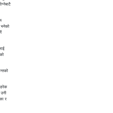
्नेबाटै
रू
ँ भनेको
ने
लाई
ाको
फन्तको
 हरेक
। उनी
ंका र