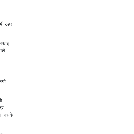
ोषी ठहर
 सफाइ
ाले
लियो
यो
्र
्छ। नसके