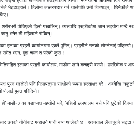
ीर नाङ्गो हुँदाको लज्जाबोध हराइसकेको थियो। मध्यरातमा अघिल्लो दिन रोपेको 
ेले भेट्टाइहाले। हिलोमा लछारपछार गर्न थालेपछि उनी चिच्याइन्। छिमेकीले थ
्किए।
ारमा शरीरभरी पोतिएको हिलो पखालिन्। त्यसपछि प्रहरीकोमा जान सहयोग माग्दै स्
 जानु भनेर ती महिलाले रोकिन्।
िका इलाका प्रहरी कार्यालयमा एक्लै पुगिन्। प्रहरीले उनको लोग्नेलाई पक्रियो।
समेत भएन, मुद्दा चल्न त परैको कुरा !
समितिसहित इलाका प्रहरी कार्यालय, माडीमा लामै कचहरी बस्यो। छरछिमेक र आफ
्ष पुरन महतोले पनि मिलापत्रमा साक्षीको रूपमा हस्ताक्षर गरे। अबदेखि ‘नकुट्न
ग्नेलाई मुक्त गरिदियो।
ो हो’ माडी-३ का वडाध्यक्ष महतोले भने, ‘पहिलो छलफलमा बसे पनि छुटेको दिनमा 
ार उनको योनीबाट गन्हाउने पानी बग्न थालेको छ। अस्पताल लैजानुको सट्टा 