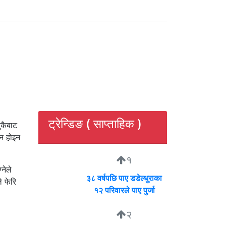
ट्रेन्डिङ ( साप्ताहिक )
ुकैबाट
हन होइन
१
नेले
३८ वर्षपछि पाए डडेल्धुराका
े फेरि
१२ परिवारले पाए पुर्जा
२