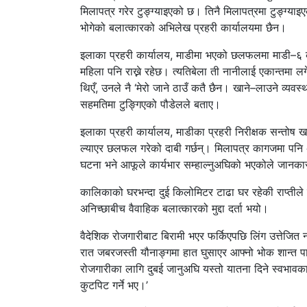
मिलापत्र गरेर टुङ्ग्याइएको छ। तिनै मिलापत्रमा टुङ्ग्य
भोगेको बलात्कारको अभिलेख प्रहरी कार्यालयमा छैन।
इलाका प्रहरी कार्यालय, माडीमा भएको छलफलमा माडी–६ का व
महिला पनि राख्ने रहेछ। त्यतिबेला ती नानीलाई एकान्तमा लगेर 
थिएँ, उनले नै ‘मेरो जाने ठाउँ कतै छैन। खाने–लाउने व्यवस्था
सहमतिमा टुङ्गिएको पौडेलले बताए।
इलाका प्रहरी कार्यालय, माडीका प्रहरी निरीक्षक सन्तो
ल्याएर छलफल गरेको दाबी गर्छन्। मिलापत्र कागजमा पनि
घटना भने आफूले कार्यभार सम्हाल्नुअघिको भएकोले जानका
कालिकाको घरभन्दा दुई किलोमिटर टाढा घर रहेकी राप्तीले लो
अनिच्छाबीच वैवाहिक बलात्कारको मुद्दा दर्ता भयो।
वैदेशिक रोजगारीबाट बिरामी भएर फर्किएपछि लिंग उत्तेजित
रात जबरजस्ती यौनाङ्गमा हात घुसाएर आफ्नो भोक शान्त पार्थे
रोजगारीका लागि दुबई जानुअघि यस्तो यातना दिने स्वभावका 
कुटपिट गर्ने भए।’