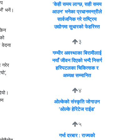
ाप
‘केही समय लाग्छ, सही समय
ँ’ भनें।
आउन’ भनेका प्रधानमन्त्रीले
सार्वजनिक गरे राष्ट्रिय
उद्योगमा सुधारको फेहरिस्त
 किन
नको
३
 वेदना
गम्भीर अवस्थाका बिरामीलाई
नयाँ जीवन दिएको भन्दै निसर्ग
 गरेर
हस्पिटलका चिकित्सक र
यो’,
अध्यक्ष सम्मानित
४
दियो।
्न
ओल्केको संस्कृति जोगाउन
‘ओल्के हेरिटेज राईड’
५
गर्भा दरबार : राज्यको