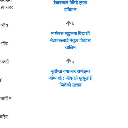
खेतैखेत
बेवास्ताले मेटिदै एउटा
ाहा पाएर
इतिहास
६
थानीय
मार्भलस स्कुलमा विद्यार्थी
नेताहरूलाई नेतृत्व विकास
 पाँच
तालिम
७
न्तले
सुदीप्ता क्यान्सर सर्भाइभर
र्याम्प शो : जीवनले मृत्युलाई
े’
जितेको उत्सव
चाहिं म
बाहिर