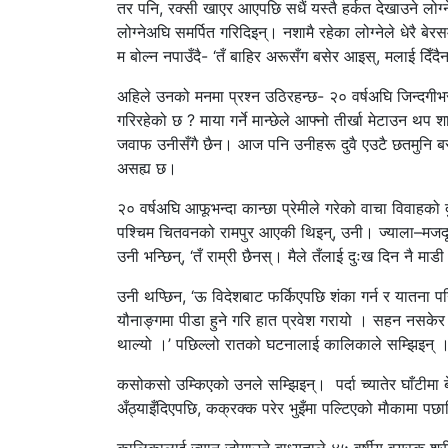
तर पनि, रक्सी खाएर आएपछि सधैं यस्तै हर्कत देखाउने लो
लोग्नेअघि समर्पित गरिदिइन्। नशामै रहेका लोग्नेले धेरै बे
म बोल्न नपाउँदै- ‘तँ बाहिर अरूसँग बसेर आइस्, मलाई दिँदैन
अहिले उनको मनमा प्रश्न उठिरहन्छ- २० वर्षअघि जिन्दगीभर
गरिरहेको छ ? माया गर्ने मान्छेले आफ्नो तीर्खा मेटाउन 
जवाफ उनीसँगै छैन। आज पनि उनीहरू दुवै एउटै छतमुनि बस्छ
असह्य छ।
२० वर्षअघि आफूभन्दा कान्छा प्रेमीले गरेको वाचा विवाहको
पश्चिम चितवनको रामपुर आएकी थिइन्, उनी। ज्याला–मजदूरी
उनी भन्छिन्, ‘तँ राम्री छैनस्। मैले तँलाई दुःख दिन नै माडी 
उनी थप्छिन, ‘ऊ विदेशबाट फर्किएपछि शंका गर्न र यातना प
यौनाङ्गमा पीडा हुने गरि हात प्रवेश गरायो । सहन नसकेर 
थाल्यो ।’ पछिल्लो रातको घटनालाई कालिकाले सम्झिइन् 
कसोकसो उम्किएको उनले सम्झिइन्। पर्दा च्यातेर घाँटीमा बे
अँठ्याइँदिएपछि, कक्रक्क परेर भुइँमा पल्टिएको माैकामा प