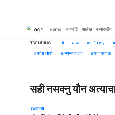
Home
राजनीति
आलेख
सम्पादकीय
TRENDING :
#
गगन थापा
#
बालेन शाह
#
गणेश जोशी
#
अर्थमन्त्रालय
#
सकारात्कता
सही नसक्नु यौन अत्याचा
अक्षरपाटी
२०७९ माघ १७ , मंगलबार ०८:०१ मा प्रकाशित