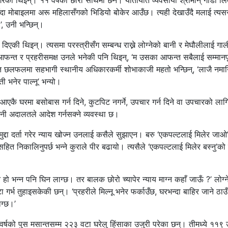
गरेकी थिइन्। ११ वर्षको छोरा साथमा छन। यातायात व्यवसायी श्रीमान् गाडी लि
ँदा मोबाइलमा अरू महिलासँगको भिडियो बोकेर आउँछ। त्यही देखाउँदै मलाई त्यसर
’, उनी भन्छिन्।
की थिइन्। त्यसमा परस्त्रीसँग सम्बन्ध राख्ने लोग्नेको बानी र मेघौलीलाई गाली 
ेका आफन्त र प्रहरीसमक्ष उनले भनेकी पनि थिइन्, ‘म उसका आफन्त सबैलाई सम्मानपू
उक्त छलफलमा सहभागी स्थानीय अधिकारकर्मी शोभाकाजी महतो भन्छिन्, ‘लाजै नम
 भनेर पाल्नू’ भन्यो।
बसिआएकै घरमा बसोबास गर्न दिने, कुटपिट नगर्ने, उपचार गर्न दिने वा उपचारको ला
 भनी अदालतले आदेश गर्नसक्ने व्यवस्था छ।
ुद्दा दर्ता गरेर न्याय खोज्न उनलाई कसैले सुझाएन। बरु ‘एकपल्टलाई मिलेर जाओ
ित निकालिनुपर्छ भन्ने कुराले पीर बढायो। त्यसैले ‘एकपल्टलाई मिलेर बस्नु’को
ग्ने हो भन्न पनि घिन लाग्छ। तर बालक छोरो च्यापेर न्याय माग्न कहाँ जाऊँ ?’ लोग्न
गर्भ तुहाइसकेकी छन्। ‘प्रहरीले मिल्नू भनेर फर्काउँछ, घरभन्दा बाहिर जाने ठाउँ 
ाग्छ।’
वर्षको पुस मसान्तसम्म २२३ वटा घरेलु हिंसाका उजुरी परेका छन्। तीमध्ये ११९ 