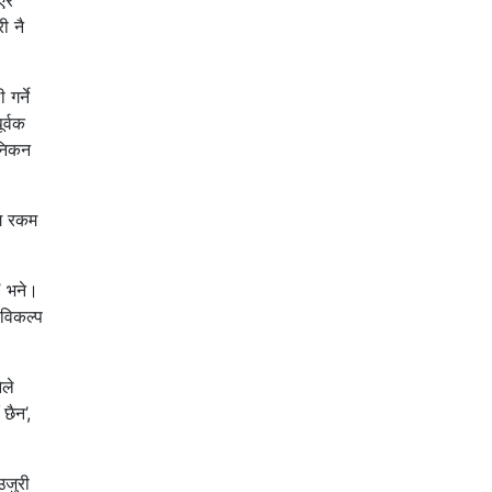
एर
ी नै
गर्ने
र्वक
ानिकन
गि रकम
’ भने।
 विकल्प
ेले
छैन’,
उजुरी