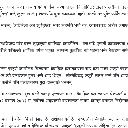
पुर गएका थिए। माघ १ गते फर्किंदा घरभन्दा एक किलोमिटर टाढा पोखरीको डिल
स्’ भन्दै कुट्न थाले। त्यसपछि पुनः वडाध्यक्ष महतो उनको घर पुगेर फर्किएका
तो भन्छन्, ‘त्यतिबेला अब सुध्रिएला भनेर सहमति भयो तर, अनावश्यक आरोप लगाए
्बन्धविच्छेद गरेर बस्न सुझाएको कालिका बताउँछिन्। यसअघि प्रहरी कार्यालयमा
े अघिल्लो आर्थिक वर्षमा भएको ‘सामान्य कुटपिट’ को घटना भनेर रेकर्डमा सम
्ला प्रहरी कार्यालय चितवनमा वैवाहिक बलात्कारका चार वटा मात्र उजुरी परेक
ने त्यो बलात्कार हुन्छ भन्ने थाहै थिएन। लोग्नेविरुद्ध उजुरी लाग्छ भन्ने पनि थाह
 कसैले पनि बलात्कारमा मुद्दा हाल्नुपर्छ भनेनन्।’
ा बलात्कारमा मुद्दा चल्ने कानून प्रचलनमा छ। वैवाहिक बलात्कारलाई दण्डनीय
 १९ वैशाख २०५९ मा सर्वोच्च अदालतले सरकारका नाममा कानून बनाउन निर्देशना
 गर्न बनेको ‘केही नेपाल ऐन संशोधन गर्ने ऐन–२०६३’ मा वैवाहिक बलात्कारल
 थियो। २०७५ भदौ १ देखि कार्यान्वयनमा आएको ‘मुलुकी अपराध संहिता ऐन–२०७४’