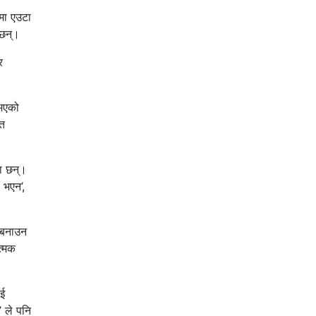
मा एउटा
 छन्।
र
 भएको
ेत
ा छन्।
ा भएन’,
 बनाउन
त्मक
ाई
 ले पनि