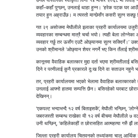
उनले परिवारको स्वीकृति विना १४ मंसिर २०६८ मा विवाह 
कहाँ–कहाँ पुग्छन्, उनलाई थाहा हुन्न। ‘हरेक पटक घर आउ
तयार हुन अह्राउँछ। म त्यस्तो मान्छेसँग कसरी सुत्न सक्छु !
गत २९ असोजमा मेघौलीले इलाका प्रहरी कार्यालयमा उजुरी दिए
व्यवहारका सम्बन्धमा मात्रै चर्चा भयो। त्यही बेला लोग्न
व्यवहार गर्छु तर ऊसँग एउटै ओछ्यानमा सुत्न सक्दिनँ।’ 
उनको श्रीमानले ‘ओछ्यान शेयर नगर्ने भए किन तँलाई श्रीमती
कानूनमा वैवाहिक बलात्कार मुद्दा दर्ता भएमा श्रीमतीलाई 
दिने र पत्नीलाई कुनै प्रकारले दुःख दिने वा सताउन नहुने
तर, प्रहरी कार्यालयमा भएको भेलामा वैवाहिक बलात्कारको म
उनलाई आफ्नो हातमा सम्पत्ति छैन। बसिरहेको घरबाट छोरासह
देखिनन्।
‘एकपल्ट भन्दाभन्दै १२ वर्ष बिताइसकें’, मेघौली भन्छिन्, ‘लो
जबरजस्ती सम्बन्ध राखेका यी १२ वर्ष बीचमा मेघौलीले ७ वटा 
उनी थप्छिन्, ‘कहिलेकाहीं त छोरासहित आत्महत्या गरुँ झैं ल
जिल्ला प्रहरी कार्यालय चितवनको तथ्यांकमा चालु आर्थिक 