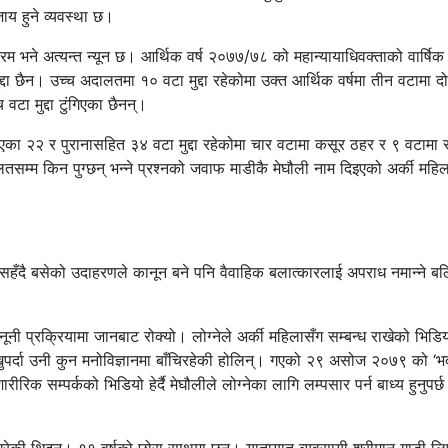
जाय हुने व्यवस्था छ।
 क्रम भने अत्यन्त न्यून छ। आर्थिक वर्ष २०७७/७८ को महान्यायाधिवक्ताको वार्षिक
द्दा छैन। उच्च अदालतमा १० वटा मुद्दा रहेकोमा उक्त आर्थिक वर्षमा तीन वटामा द
टा मुद्दा टुंगिएका छैनन्।
िएका २२ र पुरानासहित ३४ वटा मुद्दा रहेकोमा चार वटामा कसूर ठहर र ९ वटामा
लतसम्म किन पुग्छन् भन्ने प्रश्नको जवाफ माडीकै मेघौली नाम दिइएको अर्की महिल
ार सहँदै बसेको उदाहरणले कानून बने पनि वैवाहिक बलात्कारलाई अपराध नमान्ने ब
ूनी प्रक्रियामा जानबाट रोक्यो। लोग्नेले अर्की महिलासँग सम्बन्ध राखेको भिडि
ख्नुपर्दा उनी कुन मनोविज्ञानमा बाँचिरहेकी होलिन्। गएको २९ असोज २०७९ को ‘भद
रिक सम्पर्कको भिडियो हेर्दै मेघौलीले लोग्नेका लागि लम्पसार पर्न बाध्य हुनुपर