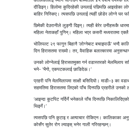
कालिकालाई ज्यान जोगाउने बाध्यताले ४५ वर्षीय वयस्क शर
दौडिइन्। हिलोमा कुदिरहेकी उनलाई पछिपछि आइरहेका लोग्न
बाहिर निस्किए। त्यसपछि उनलाई त्यहीं छोडेर लोग्ने घर फर
छिमेकी देउरानीले लुङ्गी दिइन्। त्यही बेरेर उनीहरूकै ध
महिला नेताकहाँ पुगिन्। महिला भएर कसरी मध्यरातमा एक्लै
भोलिपल्ट २९ फागुन बिहानै ‘लोग्नेबाट बचाइपाऊँ’ भन्दै काल
दिन हिरासतमा राख्यो। तर, वैवाहिक बलात्कारमा अनुसन्धान 
उनको लोग्नेलाई हिरासतमुक्त गर्न वडास्तरको मेलमिलाप 
भने- ‘भैगो, एकपटकलाई छाडिदेऊ।’
प्रहरी पनि मेलमिलापमा साक्षी बसिदियो। माडी–३ का वडाध्यक
सहमतिमा हिरासतमा लिएको पाँच दिनपछि प्रहरीले उनको लो
‘आइन्दा कुटपिट गर्दिनँ भनेकाले पाँच दिनपछि निकालिदिएक
थिइनँ।’
त्यसपछि पनि कुटाइ र अत्याचार रोकिएन। कालिकाका अनुस
कोसँग सुतेर रोग ल्याइस् भनेर गाली गरिरहन्छन्।