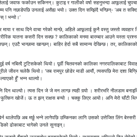
ग्नेलाई जवाफ फर्काउन सकिनन्। कुटाइ र गालीको वर्षा सहनुभन्दा आफूलाई चुपच
रसम्म पनि नछाडेपछि उनलाई असैह्य भयो। उक्त दिन सम्झिंदै भन्छिन्- ‘अब त सक्दिन
स् ! भन्यो।’
 माया र साथ दिने वाचा गरेको मान्छे, अहिले आफूलाई कुनै वस्तु जस्तो व्यवहार
थप शारीरिक यातना कसरी दिन सक्छ ? कालिकाको मनमा बारम्बार आउने यस्ता प्रश्
न्। एउटै भान्छामा खान्छन्। बाहिर हेर्दा सबै सामान्य देखिन्छ। तर, कालिकाको
 दुई वर्ष नबित्दै टुटिसकेको थियो। पूर्वी चितवनको कालिका नगरपालिकाबाट विवाह
ले जीवन चलेकै थियो। ‘जब रामपुर छोडेर माडी आयौं, त्यसपछि मेरा दशा बिग्रि
ल्याएको हुँ’ भन्न थाल्यो।
नि दिन थाल्यो। त्यस दिन जे जे मन लाग्छ त्यही गर्‍यो । शरीरभरि नीलडाम बनाइ
फुत्किन खोजें। ऊ त झन् राक्षस बन्यो । चक्कु लिएर आयो। अनि मेरो घाँटी थिच
।
र्न थालेपछि अब मर्छु भन्ने लागेपछि उम्किनका लागि उसको उत्तेजित लिंग बेस्सरी
छाडिको ढोकाबाट भागेकाे उनले सुनाइन्।