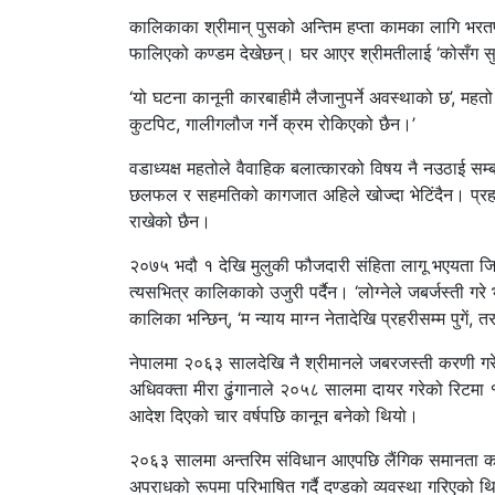
कालिकाका श्रीमान् पुसको अन्तिम हप्ता कामका लागि भरत
फालिएको कण्डम देखेछन्। घर आएर श्रीमतीलाई ‘कोसँग सुति
‘यो घटना कानूनी कारबाहीमै लैजानुपर्ने अवस्थाको छ’, मह
कुटपिट, गालीगलौज गर्ने क्रम रोकिएको छैन।’
वडाध्यक्ष महतोले वैवाहिक बलात्कारको विषय नै नउठाई सम
छलफल र सहमतिको कागजात अहिले खोज्दा भेटिंदैन। प्रहरील
राखेको छैन।
२०७५ भदौ १ देखि मुलुकी फौजदारी संहिता लागू भएयता जिल
त्यसभित्र कालिकाको उजुरी पर्दैन। ‘लोग्नेले जबर्जस्ती गरे भ
कालिका भन्छिन्, ‘म न्याय माग्न नेतादेखि प्रहरीसम्म पुगें, तर
नेपालमा २०६३ सालदेखि नै श्रीमानले जबरजस्ती करणी गरेम
अधिवक्ता मीरा ढुंगानाले २०५८ सालमा दायर गरेको रिटमा
आदेश दिएको चार वर्षपछि कानून बनेको थियो।
२०६३ सालमा अन्तरिम संविधान आएपछि लैंगिक समानता कायम
अपराधको रूपमा परिभाषित गर्दै दण्डको व्यवस्था गरिएको