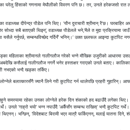
ाइएका घरेलु हिंसाको गणनामा मेघौलीको विवरण पनि छ। तर, उनले हरेकजसो रात लोग
डाध्यक्ष दीपेन्द्र पौडेल पनि थिए। ‘यौन दुराचारी श्रीमान् रै’छ। घरबाहिर अ
सोध्दा सबै बताएकी थिइन्’, वडाध्यक्ष पौडेलले भने,’मैले त मुद्दा प्रक्रियामा जाउ
 यसैले गर्नुपर्छ, सम्बन्धविच्छेद गर्दिनँ’ भनिन्।’ उक्त छलफल आइन्दा कुटपिट नगर्
ष खड्का महिलाका श्रीमानले गालीगलौज गरेको भन्ने मौखिक उजुरीको आधारमा उस
 अबदेखि कसैलाई गालीगलौज नगर्ने भनेर हस्ताक्षर गराएको उनले बताए। कालिक
री नभएको भन्दै खड्का तर्किए।
ग्नेले बलात्कारसँगै ज्यानै लिने गरी कुटपिट गर्न थालेपछि प्रहरी गुहारिन्। आ
 नहुने समस्यामा रहेका उनका लोग्नेले हरेक दिन शंकाको हद बढाउँदै लगेका थिए।
। उनले ‘गाह्रो भयो’ भन्न नपाउँदै ‘अर्कैसँग सम्बन्ध राखिस्’ भन्दै कुटपिट गर्थे
थिएनन्। भन्छिन्, ‘विदेशबाट बिरामी भएर मात्रै फर्किएनन्, मलाई यातना दिने, श