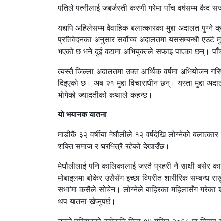
पतिले पत्नीलाई जबर्जस्ती करणी गरेमा पाँच वर्षसम्म कैद स
यद्यपि अहिलेसम्म वैवाहिक बलात्कारका मुद्दा अदालत पुग्ने
प्रतिवेदनका अनुसार सर्वोच्च अदालतमा यससम्बन्धी एउटै मु
भएको छ भने दुई वटामा अभियुक्तले सफाइ पाएका छन्। पाँच व
त्यस्तै जिल्ला अदालतमा उक्त आर्थिक वर्षमा अभियोजन गर
दिइएको छ। अब २१ मुद्दा विचाराधीन छन्। यस्ता मुद्दा अदा
भोगेको ज्यादतीको कथाले कहन्छ।
यो भयानक यातना
माडीकै ३२ वर्षीया मेघौलीले १२ वर्षदेखि लोग्नेको बलात्क
शक्ति समाज र घरभित्रै रहेको देखाउँछ।
मेघौलीलाई पनि कालिकालाई जस्तै प्रहरी नै साक्षी बसेर कान
मोबाइलमा बोकेर उसैसँग इच्छा विपरीत शारीरिक सम्बन्ध रा
सभा’मा कसैले सोचेन। लोग्नेले बाहिरका महिलासँग गरेका शारी
थप यातना खेप्नुपर्छ।