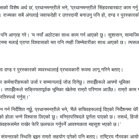
को विशेष अर्थ छ’, प्रधानमन्त्रीले भने, ‘प्रधानमन्त्रीले सिंहदरबारबाट काम गर्न
। राज्यका सबै अंगलाई जवाफदेही र उत्तरदायी बनाउनु पनि हो, दण्ड र पुरस्कारक
्न पनि आग्रह गरे। ‘म नयाँ अठोटका साथ काम गर्न आएको छु। सुशासन, सामाजि
दनमा मलाई प्राप्त विश्वासको मत पनि त्यही जिम्मेवारीका साथ आएको छ। त्यसला
रमा दण्ड र पुरस्कारको व्यवस्थालाई प्रभावकारी रूपमा लागू गरिने बताए।
भएका कर्मचारीहरूको उर्जा र सम्मानलाई जोड दिनेछु। तपाईँहरूले आफ्नो भूमिका
ु। तपाईँहरूले सक्रियतापूर्वक भूमिका खेलेमा राम्रो परिणाम आउँछ। राम्रो काम गर
िस्पर्धा गर्नुस्।’
्न निर्देशित गर्छुु, प्रधानमन्त्रीले भने, ‘मैले सचिवहरूलाई दिएको निर्देशनमा धेरै
 होला भन्ने विश्वास लिएको छु। मन्त्रिपरिषदले पूर्णता पाएको छ। तसर्थ, हिजो
िवहरूसमेत राखेर फेरि छलफल गर्नुपर्ने आवश्यकता महसुश भएको छ।’
ी संयन्त्रको स्थिति बुझ्न राम्रो सहयोग पुगेको पनि बताए। राष्ट्रिय गौरवका आ