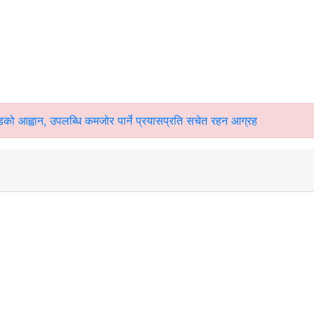
चण्डको आह्वान, उपलब्धि कमजोर पार्ने प्रयासप्रति सचेत रहन आग्रह