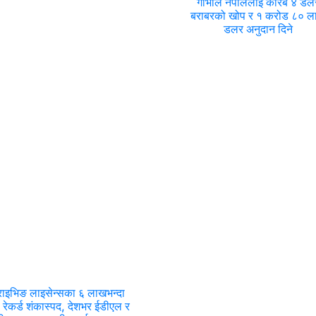
गाभीले नेपाललाई करिब ४ डल
बराबरको खोप र १ करोड ८० 
डलर अनुदान दिने
राइभिङ लाइसेन्सका ६ लाखभन्दा
 रेकर्ड शंकास्पद, देशभर ईडीएल र