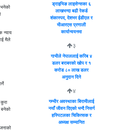
ड्राइभिङ लाइसेन्सका ६
ु भनेको
लाखभन्दा बढी रेकर्ड
ो
शंकास्पद, देशभर ईडीएल र
भीआरएस प्रणाली
कार्यान्वयनमा
क न्याय
ई मैले
३
गाभीले नेपाललाई करिब ४
डलर बराबरको खोप र १
करोड ८० लाख डलर
अनुदान दिने
्ने
४
गम्भीर अवस्थाका बिरामीलाई
 कुरा
नयाँ जीवन दिएको भन्दै निसर्ग
 बनेको
हस्पिटलका चिकित्सक र
अध्यक्ष सम्मानित
योजनाको