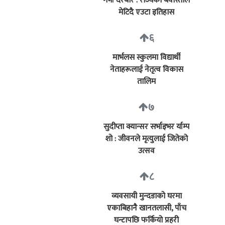
गर्भा दरबार : राज्यको बेवास्ताले
मेटिदै एउटा इतिहास
६
मार्भलस स्कुलमा विद्यार्थी
नेताहरूलाई नेतृत्व विकास
तालिम
७
सुदीप्ता क्यान्सर सर्भाइभर र्याम्प
शो : जीवनले मृत्युलाई जितेको
उत्सव
८
व्यवसायी मुन्दडाको घरमा
एकाबिहानै खानतलासी, पाँच
घन्टापछि फर्कियो प्रहरी