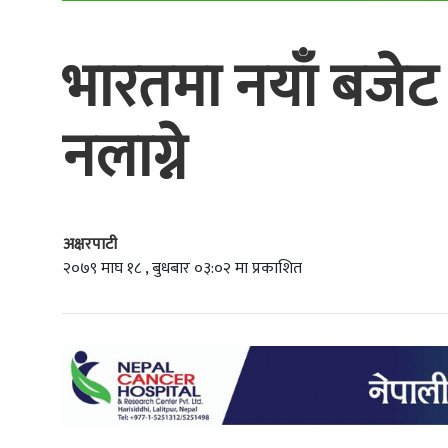
भारतमा नयाँ बजेट 
नलाग्ने
अक्षरपाटी
२०७९ माघ १८ , बुधबार ०३:०२ मा प्रकाशित