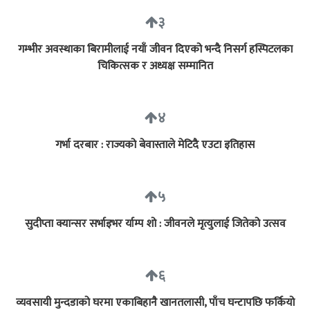
३
गम्भीर अवस्थाका बिरामीलाई नयाँ जीवन दिएको भन्दै निसर्ग हस्पिटलका
चिकित्सक र अध्यक्ष सम्मानित
४
गर्भा दरबार : राज्यको बेवास्ताले मेटिदै एउटा इतिहास
५
सुदीप्ता क्यान्सर सर्भाइभर र्याम्प शो : जीवनले मृत्युलाई जितेको उत्सव
६
व्यवसायी मुन्दडाको घरमा एकाबिहानै खानतलासी, पाँच घन्टापछि फर्कियो