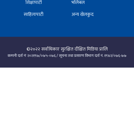
शिक्षापाटी
भलिबल
साहित्यपाटी
अन्य खेलकुद
©२०२२
सर्वाधिकार सुरक्षित दीक्षित मिडिया प्रालि
कम्पनी दर्ता नंः २०२१९७/०७५-०७६ / सूचना तथा प्रसारण विभाग दर्ता नं. १९४२/०७६-७७