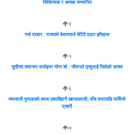
चिकित्सक र अध्यक्ष सम्मानित
४
गर्भा दरबार : राज्यको बेवास्ताले मेटिदै एउटा इतिहास
५
सुदीप्ता क्यान्सर सर्भाइभर र्याम्प शो : जीवनले मृत्युलाई जितेको उत्सव
६
व्यवसायी मुन्दडाको घरमा एकाबिहानै खानतलासी, पाँच घन्टापछि फर्कियो
प्रहरी
७