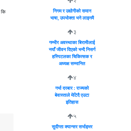
२
निगम र उद्योगीको समान
म कि
भाषा, उपभोक्ता भने लाइनमै
३
गम्भीर अवस्थाका बिरामीलाई
नयाँ जीवन दिएको भन्दै निसर्ग
हस्पिटलका चिकित्सक र
अध्यक्ष सम्मानित
४
गर्भा दरबार : राज्यको
बेवास्ताले मेटिदै एउटा
इतिहास
५
सुदीप्ता क्यान्सर सर्भाइभर