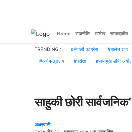
Home
राजनीति
आलेख
सम्पादकीय
TRENDING :
#
नेपाली कांग्रेस
#
बालेन शाह
#
अर्थमन्त्रालय
#
परीक्षा
#
सभामुख डीपी अर्या
साहुकी छोरी सार्वजनिक‘
अक्षरपाटी
२०८० जेठ १२ , शुक्रबार ०९:०५ मा प्रकाशित