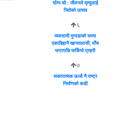
र्याम्प शो : जीवनले मृत्युलाई
जितेको उत्सव
६
व्यवसायी मुन्दडाको घरमा
एकाबिहानै खानतलासी, पाँच
घन्टापछि फर्कियो प्रहरी
७
सकारात्मक ऊर्जा नै राष्ट्र
निर्माणको कडी