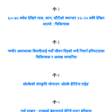
२
६०–७० वर्षमा देखिने नाक, कान, घाँटीको क्यान्सर २२–२५ वर्षमै देखिन
थाल्यो : चिकित्सक
३
गम्भीर अवस्थाका बिरामीलाई नयाँ जीवन दिएको भन्दै निसर्ग हस्पिटलका
चिकित्सक र अध्यक्ष सम्मानित
४
ओल्केको संस्कृति जोगाउन ‘ओल्के हेरिटेज राईड’
५
गर्भा दरबार : राज्यको बेवास्ताले मेटिदै एउटा इतिहास