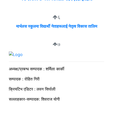
६
मार्भलस स्कुलमा विद्यार्थी नेताहरूलाई नेतृत्व विकास तालिम
७
निगम र उद्योगीको समान भाषा, उपभोक्ता भने लाइनमै
अध्यक्ष/प्रबन्ध सम्पादक : शर्मिला कार्की
सम्पादक : रोहित गिरी
क्रियटिभ एडिटर : लवन सिर्पाली
सल्लाहकार-सम्पादक: शिवराज योगी