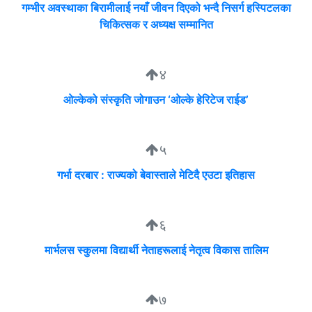
गम्भीर अवस्थाका बिरामीलाई नयाँ जीवन दिएको भन्दै निसर्ग हस्पिटलका
चिकित्सक र अध्यक्ष सम्मानित
४
ओल्केको संस्कृति जोगाउन ‘ओल्के हेरिटेज राईड’
५
गर्भा दरबार : राज्यको बेवास्ताले मेटिदै एउटा इतिहास
६
मार्भलस स्कुलमा विद्यार्थी नेताहरूलाई नेतृत्व विकास तालिम
७