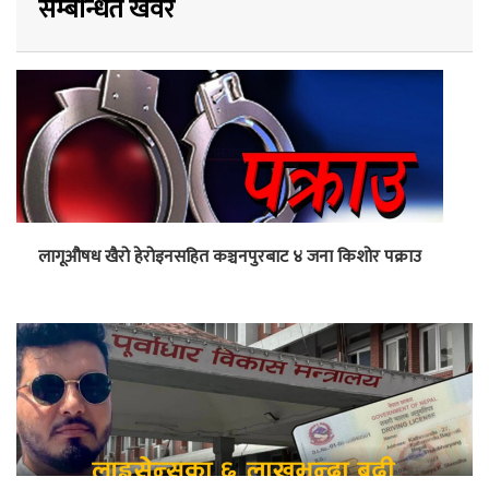
सम्बन्धित खवर
लागूऔषध खैरो हेरोइनसहित कञ्चनपुरबाट ४ जना किशोर पक्राउ