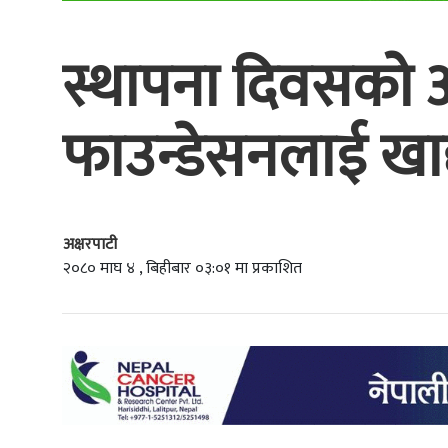
स्थापना दिवसको अव
फाउन्डेसनलाई खाद
अक्षरपाटी
२०८० माघ ४ , बिहीबार ०३:०१ मा प्रकाशित