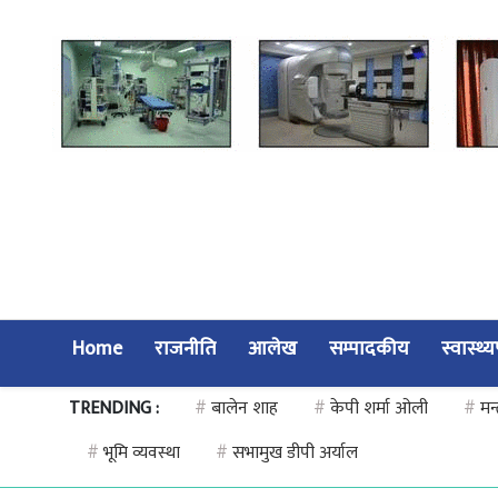
Home
राजनीति
आलेख
सम्पादकीय
स्वास्थ्
TRENDING :
#
बालेन शाह
#
केपी शर्मा ओली
#
मन्
#
भूमि व्यवस्था
#
सभामुख डीपी अर्याल