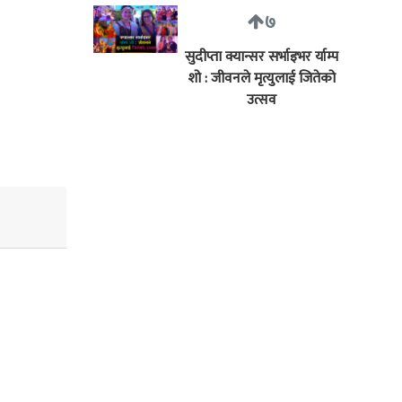
७
सुदीप्ता क्यान्सर सर्भाइभर र्याम्प
शो : जीवनले मृत्युलाई जितेको
उत्सव