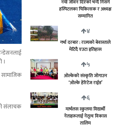
नयाँ जीवन दिएको भन्दै निसर्ग
हस्पिटलका चिकित्सक र अध्यक्ष
सम्मानित
४
गर्भा दरबार : राज्यको बेवास्ताले
मेटिदै एउटा इतिहास
न्डेसनलाई
ो ।
५
ि सामाजिक
ओल्केको संस्कृति जोगाउन
‘ओल्के हेरिटेज राईड’
६
ेको संलाचक
मार्भलस स्कुलमा विद्यार्थी
नेताहरूलाई नेतृत्व विकास
तालिम