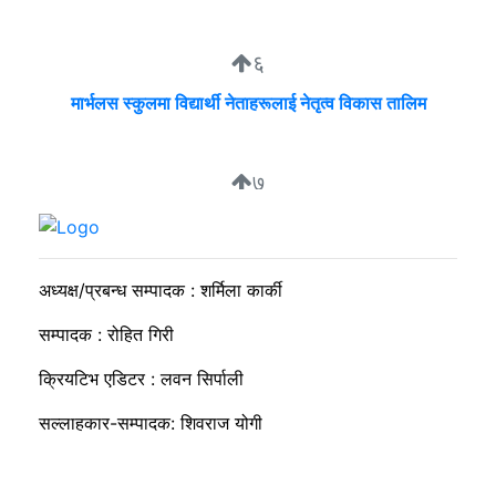
६
मार्भलस स्कुलमा विद्यार्थी नेताहरूलाई नेतृत्व विकास तालिम
७
सुदीप्ता क्यान्सर सर्भाइभर र्याम्प शो : जीवनले मृत्युलाई जितेको उत्सव
अध्यक्ष/प्रबन्ध सम्पादक : शर्मिला कार्की
सम्पादक : रोहित गिरी
क्रियटिभ एडिटर : लवन सिर्पाली
सल्लाहकार-सम्पादक: शिवराज योगी