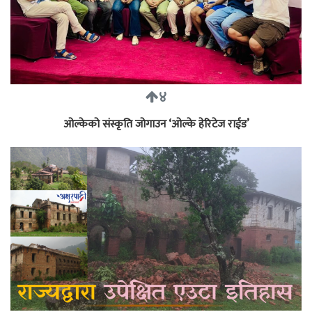
४
ओल्केको संस्कृति जोगाउन ‘ओल्के हेरिटेज राईड’