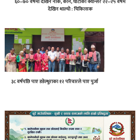
६०–७० वर्षमा देखिने नाक, कान, घाँटीको क्यान्सर २२–२५ वर्षमै
देखिन थाल्यो : चिकित्सक
३८ वर्षपछि पाए डडेल्धुराका १२ परिवारले पाए पुर्जा