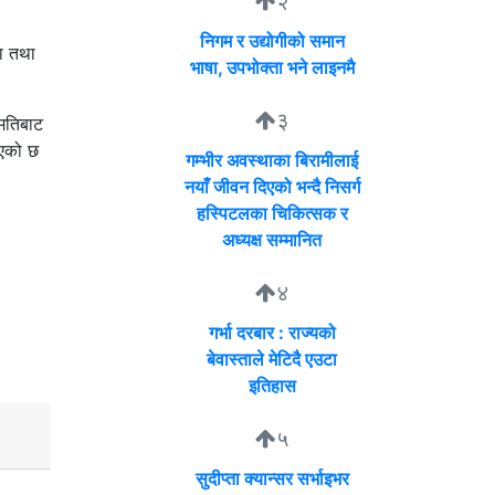
२
निगम र उद्योगीको समान
ला तथा
भाषा, उपभोक्ता भने लाइनमै
३
हमतिबाट
िएको छ
गम्भीर अवस्थाका बिरामीलाई
नयाँ जीवन दिएको भन्दै निसर्ग
हस्पिटलका चिकित्सक र
अध्यक्ष सम्मानित
४
गर्भा दरबार : राज्यको
बेवास्ताले मेटिदै एउटा
इतिहास
५
सुदीप्ता क्यान्सर सर्भाइभर