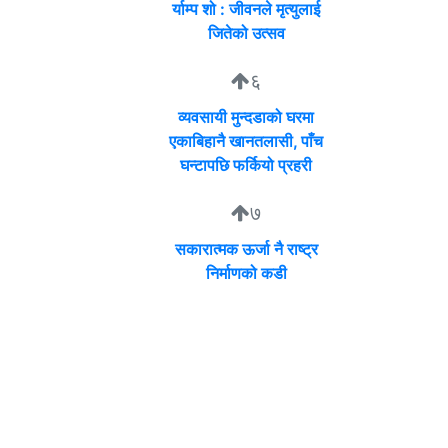
र्याम्प शो : जीवनले मृत्युलाई
जितेको उत्सव
६
व्यवसायी मुन्दडाको घरमा
एकाबिहानै खानतलासी, पाँच
घन्टापछि फर्कियो प्रहरी
७
सकारात्मक ऊर्जा नै राष्ट्र
निर्माणको कडी