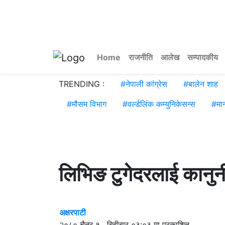
Home
राजनीति
आलेख
सम्पादकीय
TRENDING :
#
नेपाली कांग्रेस
#
बालेन शाह
#
मौसम विभाग
#
वर्ल्डलिंक कम्युनिकेसन्स
#
मा
लिभिङ टुगेदरलाई कानुनी 
अक्षरपाटी
२०८० चैत्र १ , बिहीबार ०३:०३ मा प्रकाशित