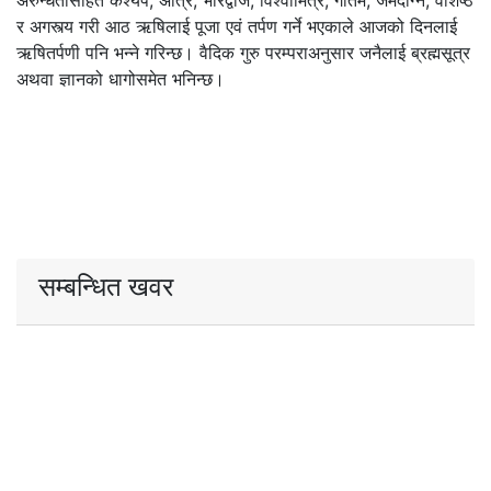
अरुन्धतीसहित कश्यप, अत्रि, भारद्वाज, विश्वामित्र, गौतम, जमदग्नि, वशिष्ठ
र अगस्त्य गरी आठ ऋषिलाई पूजा एवं तर्पण गर्ने भएकाले आजको दिनलाई
ऋषितर्पणी पनि भन्ने गरिन्छ। वैदिक गुरु परम्पराअनुसार जनैलाई ब्रह्मसूत्र
अथवा ज्ञानको धागोसमेत भनिन्छ।
सम्बन्धित खवर