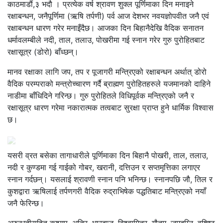
काठमाडौं,३ भदौ । प्रत्येक वर्ष श्रावण शुक्ल पूर्णिमाका दिन मनाइने
रक्षाबन्धन, जनैपूर्णिमा (ऋषि तर्पणी) पर्व आज देशभर नवयज्ञोपवीत जनै एवं
रक्षाबन्धन धारण गरेर मनाइँदैछ। आजका दिन बिहानैदेखि वैदिक सनातन
धर्मावलम्बीले नदी, ताल, तलाउ, पोखरीमा गई स्नान गरेर गुरु पुरोहितबाट
रक्षासूत्र (डोरो) बाँध्छन्।
मानव रक्षाका लागि जप, तप र पूजागरी मन्त्रिएको रक्षाबन्धन अर्थात् डोरो
वैदिक परम्पराको मन्त्रोच्चारण गर्दै ब्राह्मण पुरोहितहरुले यजमानको दाहिने
नाडीमा बाँधिदिने गरिन्छ। गुरु पुरोहितले विधिपूर्वक मन्त्रिएको जनै र
रक्षासूत्र धारण गरेमा नकारात्मक तत्वबाट सुरक्षा प्राप्त हुने धार्मिक विश्वास
छ।
यसरी व्रत बसेका तागाधारीले पूर्णिमाका दिन बिहानै पोखरी, ताल, तलाउ,
नदी र कुण्डमा गई गाईको गोबर, खरानी, दत्तिउन र सप्तमृत्तिका लगाएर
स्नान गर्दछन्। यसलाई श्रावणी स्नान पनि भनिन्छ। स्नानपछि जौ, तिल र
कुशद्वारा ऋषिलाई तर्पणगरी वैदिक रुद्राभिषेक पद्धतिबाट मन्त्रिएको नयाँ
जनै फेरिन्छ।