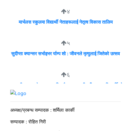
४
मार्भलस स्कुलमा विद्यार्थी नेताहरूलाई नेतृत्व विकास तालिम
५
सुदीप्ता क्यान्सर सर्भाइभर र्याम्प शो : जीवनले मृत्युलाई जितेको उत्सव
६
व्यवसायी मुन्दडाको घरमा एकाबिहानै खानतलासी, पाँच घन्टापछि फर्कियो
प्रहरी
अध्यक्ष/प्रबन्ध सम्पादक : शर्मिला कार्की
सम्पादक : रोहित गिरी