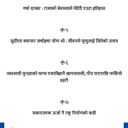
गर्भा दरबार : राज्यको बेवास्ताले मेटिदै एउटा इतिहास
५
सुदीप्ता क्यान्सर सर्भाइभर र्याम्प शो : जीवनले मृत्युलाई जितेको उत्सव
६
व्यवसायी मुन्दडाको घरमा एकाबिहानै खानतलासी, पाँच घन्टापछि फर्कियो
प्रहरी
७
सकारात्मक ऊर्जा नै राष्ट्र निर्माणको कडी