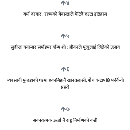
४
गर्भा दरबार : राज्यको बेवास्ताले मेटिदै एउटा इतिहास
५
सुदीप्ता क्यान्सर सर्भाइभर र्याम्प शो : जीवनले मृत्युलाई जितेको उत्सव
६
व्यवसायी मुन्दडाको घरमा एकाबिहानै खानतलासी, पाँच घन्टापछि फर्कियो
प्रहरी
७
सकारात्मक ऊर्जा नै राष्ट्र निर्माणको कडी