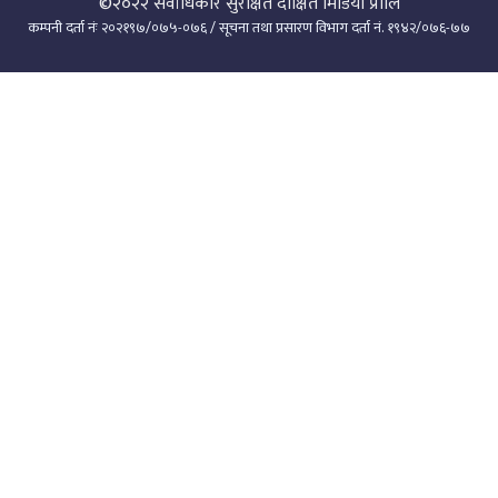
©२०२२
सर्वाधिकार सुरक्षित दीक्षित मिडिया प्रालि
कम्पनी दर्ता नंः २०२१९७/०७५-०७६ / सूचना तथा प्रसारण विभाग दर्ता नं. १९४२/०७६-७७