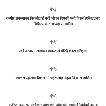
३
गम्भीर अवस्थाका बिरामीलाई नयाँ जीवन दिएको भन्दै निसर्ग हस्पिटलका
चिकित्सक र अध्यक्ष सम्मानित
४
गर्भा दरबार : राज्यको बेवास्ताले मेटिदै एउटा इतिहास
५
मार्भलस स्कुलमा विद्यार्थी नेताहरूलाई नेतृत्व विकास तालिम
६
सुदीप्ता क्यान्सर सर्भाइभर र्याम्प शो : जीवनले मृत्युलाई जितेको उत्सव