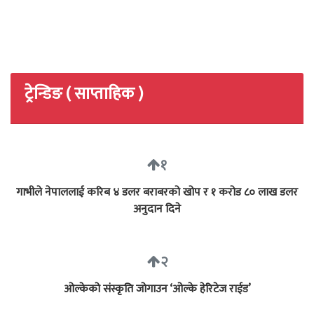
ट्रेन्डिङ ( साप्ताहिक )
१
गाभीले नेपाललाई करिब ४ डलर बराबरको खोप र १ करोड ८० लाख डलर
अनुदान दिने
२
ओल्केको संस्कृति जोगाउन ‘ओल्के हेरिटेज राईड’