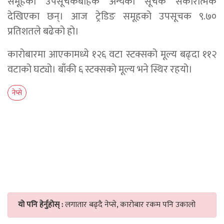
समूहको उपसूचकबाहेक अन्यको सूचक सकारात्मक
देखिएका छन्। आज ट्रेडिङ समूहको उपसूचक ९.७०
प्रतिशतले बढेको हो।
कारोबारमा आएकामध्ये १२६ वटा स्टक्सको मूल्य बढ्दा ११२
वटाको घट्यो। बाँकी ६ स्टक्सको मूल्य भने स्थिर रहयो।
नेप्से
यो पनि हेर्नुहोस् :
लगातार बढ्दै नेप्से, कारोबार रकम पनि उकालो