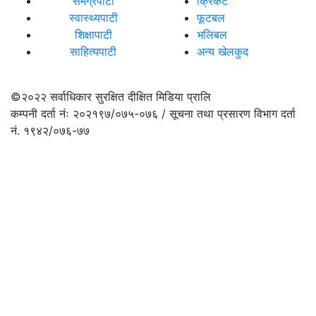
समग्रपाटी
क्रिकेट
स्वास्थ्यपाटी
फूटबल
शिक्षापाटी
भलिबल
साहित्यपाटी
अन्य खेलकुद
©२०२२
सर्वाधिकार सुरक्षित दीक्षित मिडिया प्रालि
कम्पनी दर्ता नंः २०२१९७/०७५-०७६ / सूचना तथा प्रसारण विभाग दर्ता
नं. १९४२/०७६-७७