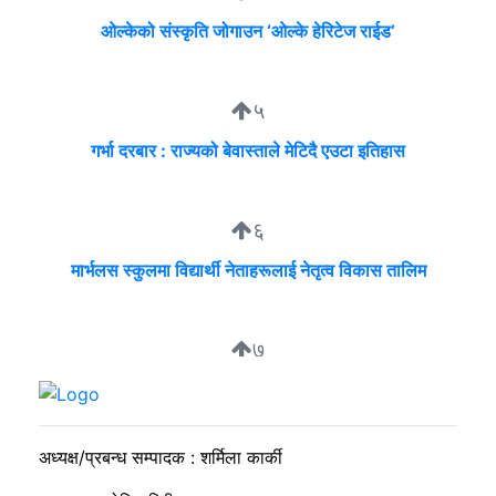
ओल्केको संस्कृति जोगाउन ‘ओल्के हेरिटेज राईड’
५
गर्भा दरबार : राज्यको बेवास्ताले मेटिदै एउटा इतिहास
६
मार्भलस स्कुलमा विद्यार्थी नेताहरूलाई नेतृत्व विकास तालिम
७
सुदीप्ता क्यान्सर सर्भाइभर र्याम्प शो : जीवनले मृत्युलाई जितेको उत्सव
अध्यक्ष/प्रबन्ध सम्पादक : शर्मिला कार्की