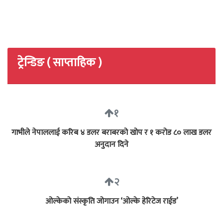
ट्रेन्डिङ ( साप्ताहिक )
१
गाभीले नेपाललाई करिब ४ डलर बराबरको खोप र १ करोड ८० लाख डलर
अनुदान दिने
२
ओल्केको संस्कृति जोगाउन ‘ओल्के हेरिटेज राईड’