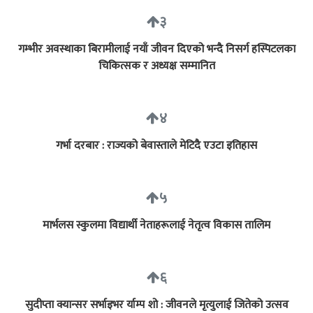
३
गम्भीर अवस्थाका बिरामीलाई नयाँ जीवन दिएको भन्दै निसर्ग हस्पिटलका
चिकित्सक र अध्यक्ष सम्मानित
४
गर्भा दरबार : राज्यको बेवास्ताले मेटिदै एउटा इतिहास
५
मार्भलस स्कुलमा विद्यार्थी नेताहरूलाई नेतृत्व विकास तालिम
६
सुदीप्ता क्यान्सर सर्भाइभर र्याम्प शो : जीवनले मृत्युलाई जितेको उत्सव