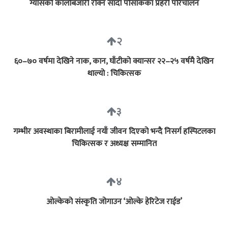
ग्यासको कालोबजारी रोक्न सादा पोसाकका प्रहरी परिचालन
२
६०–७० वर्षमा देखिने नाक, कान, घाँटीको क्यान्सर २२–२५ वर्षमै देखिन
थाल्यो : चिकित्सक
३
गम्भीर अवस्थाका बिरामीलाई नयाँ जीवन दिएको भन्दै निसर्ग हस्पिटलका
चिकित्सक र अध्यक्ष सम्मानित
४
ओल्केको संस्कृति जोगाउन ‘ओल्के हेरिटेज राईड’