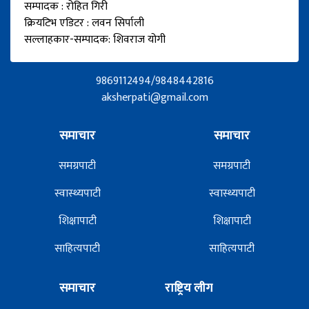
सम्पादक : रोहित गिरी
क्रियटिभ एडिटर : लवन सिर्पाली
सल्लाहकार-सम्पादक: शिवराज योगी
9869112494/9848442816
aksherpati@gmail.com
समाचार
समाचार
समग्रपाटी
समग्रपाटी
स्वास्थ्यपाटी
स्वास्थ्यपाटी
शिक्षापाटी
शिक्षापाटी
साहित्यपाटी
साहित्यपाटी
समाचार
राष्ट्रिय लीग