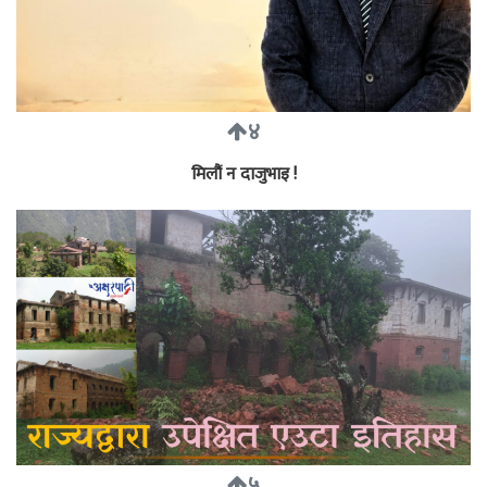
४
मिलौं न दाजुभाइ !
५