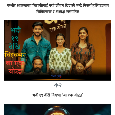
गम्भीर अवस्थाका बिरामीलाई नयाँ जीवन दिएको भन्दै निसर्ग हस्पिटलका
चिकित्सक र अध्यक्ष सम्मानित
२
भदौ १९ देखि विश्वभर ‘बा एक योद्धा’