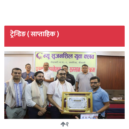
ट्रेन्डिङ ( साप्ताहिक )
१