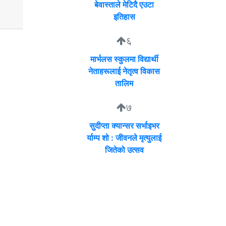
बेवास्ताले मेटिदै एउटा
इतिहास
६
मार्भलस स्कुलमा विद्यार्थी
नेताहरूलाई नेतृत्व विकास
तालिम
७
सुदीप्ता क्यान्सर सर्भाइभर
र्याम्प शो : जीवनले मृत्युलाई
जितेको उत्सव