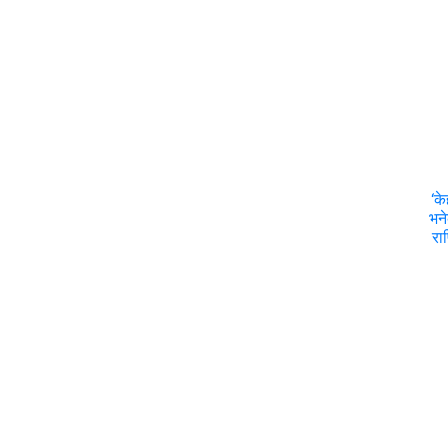
‘क
भने
रा