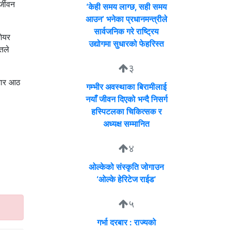
्जीवन
‘केही समय लाग्छ, सही समय
आउन’ भनेका प्रधानमन्त्रीले
सार्वजनिक गरे राष्ट्रिय
शेयर
उद्योगमा सुधारको फेहरिस्त
तले
३
जार आठ
गम्भीर अवस्थाका बिरामीलाई
नयाँ जीवन दिएको भन्दै निसर्ग
हस्पिटलका चिकित्सक र
अध्यक्ष सम्मानित
४
ओल्केको संस्कृति जोगाउन
‘ओल्के हेरिटेज राईड’
५
गर्भा दरबार : राज्यको