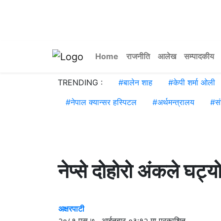
Home
राजनीति
आलेख
सम्पादकीय
TRENDING :
#
बालेन शाह
#
केपी शर्मा ओली
#
नेपाल क्यान्सर हस्पिटल
#
अर्थमन्त्रालय
#
स
नेप्से दोहोरो अंकले घट्य
अक्षरपाटी
२०८१ पुस ७ , आईतबार ०३:१२ मा प्रकाशित