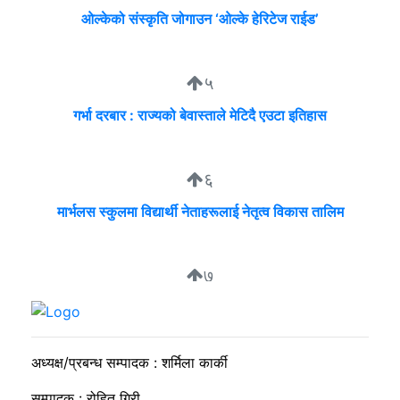
ओल्केको संस्कृति जोगाउन ‘ओल्के हेरिटेज राईड’
५
गर्भा दरबार : राज्यको बेवास्ताले मेटिदै एउटा इतिहास
६
मार्भलस स्कुलमा विद्यार्थी नेताहरूलाई नेतृत्व विकास तालिम
७
सुदीप्ता क्यान्सर सर्भाइभर र्याम्प शो : जीवनले मृत्युलाई जितेको उत्सव
अध्यक्ष/प्रबन्ध सम्पादक : शर्मिला कार्की
सम्पादक : रोहित गिरी