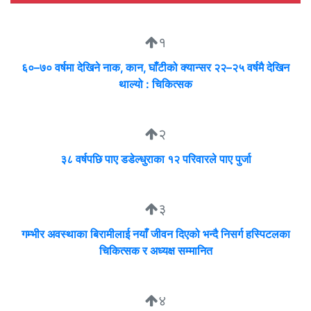
१
६०–७० वर्षमा देखिने नाक, कान, घाँटीको क्यान्सर २२–२५ वर्षमै देखिन
थाल्यो : चिकित्सक
२
३८ वर्षपछि पाए डडेल्धुराका १२ परिवारले पाए पुर्जा
३
गम्भीर अवस्थाका बिरामीलाई नयाँ जीवन दिएको भन्दै निसर्ग हस्पिटलका
चिकित्सक र अध्यक्ष सम्मानित
४