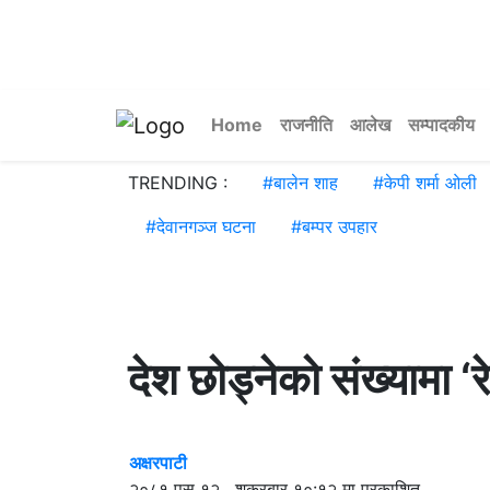
Home
राजनीति
आलेख
सम्पादकीय
TRENDING :
#
बालेन शाह
#
केपी शर्मा ओली
#
देवानगञ्ज घटना
#
बम्पर उपहार
देश छोड्नेको संख्यामा ‘
अक्षरपाटी
२०८१ पुस १२ , शुक्रबार १०:१२ मा प्रकाशित