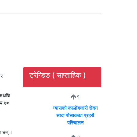
ट्रेन्डिङ ( साप्ताहिक )
िर
यसअघि
१
सय ७०
ग्यासको कालोबजारी रोक्न
सादा पोसाकका प्रहरी
परिचालन
ा छन् ।