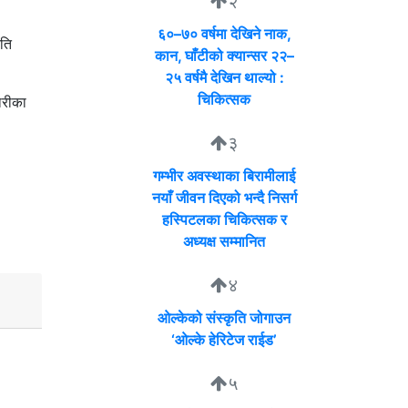
२
६०–७० वर्षमा देखिने नाक,
ृति
कान, घाँटीको क्यान्सर २२–
२५ वर्षमै देखिन थाल्यो :
चिकित्सक
ारीका
३
गम्भीर अवस्थाका बिरामीलाई
नयाँ जीवन दिएको भन्दै निसर्ग
हस्पिटलका चिकित्सक र
अध्यक्ष सम्मानित
४
ओल्केको संस्कृति जोगाउन
‘ओल्के हेरिटेज राईड’
५