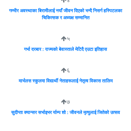
४
गम्भीर अवस्थाका बिरामीलाई नयाँ जीवन दिएको भन्दै निसर्ग हस्पिटलका
चिकित्सक र अध्यक्ष सम्मानित
५
गर्भा दरबार : राज्यको बेवास्ताले मेटिदै एउटा इतिहास
६
मार्भलस स्कुलमा विद्यार्थी नेताहरूलाई नेतृत्व विकास तालिम
७
सुदीप्ता क्यान्सर सर्भाइभर र्याम्प शो : जीवनले मृत्युलाई जितेको उत्सव