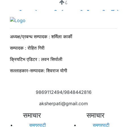
८
व्यवसायी मुन्दडाको घरमा एकाबिहानै खानतलासी, पाँच घन्टापछि फर्कियो
प्रहरी
अध्यक्ष/प्रबन्ध सम्पादक : शर्मिला कार्की
सम्पादक : रोहित गिरी
क्रियटिभ एडिटर : लवन सिर्पाली
सल्लाहकार-सम्पादक: शिवराज योगी
9869112494/9848442816
aksherpati@gmail.com
समाचार
समाचार
समग्रपाटी
समग्रपाटी