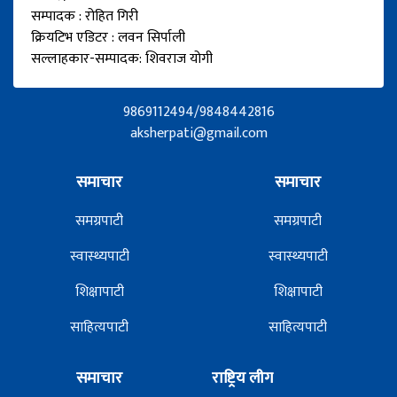
सम्पादक : रोहित गिरी
क्रियटिभ एडिटर : लवन सिर्पाली
सल्लाहकार-सम्पादक: शिवराज योगी
9869112494/9848442816
aksherpati@gmail.com
समाचार
समाचार
समग्रपाटी
समग्रपाटी
स्वास्थ्यपाटी
स्वास्थ्यपाटी
शिक्षापाटी
शिक्षापाटी
साहित्यपाटी
साहित्यपाटी
समाचार
राष्ट्रिय लीग