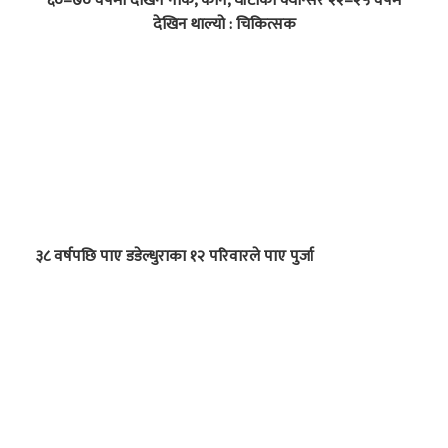
६०–७० वर्षमा देखिने नाक, कान, घाँटीको क्यान्सर २२–२५ वर्षमै
देखिन थाल्यो : चिकित्सक
३८ वर्षपछि पाए डडेल्धुराका १२ परिवारले पाए पुर्जा