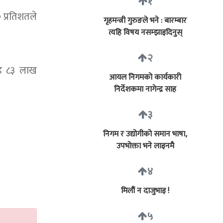
१
 प्रतिशतले
गृहमन्त्री गुरुङले भने : बारम्बार
त्यहि विषय नसम्झाइदिनुस्
२
ोड ८३ लाख
आयल निगमको कार्यकारी
निर्देशकमा नागेन्द्र साह
३
निगम र उद्योगीको समान भाषा,
उपभोक्ता भने लाइनमै
४
मिलौं न दाजुभाइ !
५