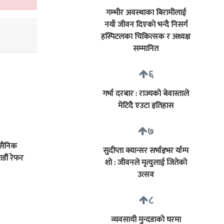
गम्भीर अवस्थाका बिरामीलाई
नयाँ जीवन दिएको भन्दै निसर्ग
हस्पिटलका चिकित्सक र अध्यक्ष
सम्मानित
६
गर्भा दरबार : राज्यको बेवास्ताले
मेटिदै एउटा इतिहास
७
 सैनिक
सुदीप्ता क्यान्सर सर्भाइभर र्याम्प
डौं रेफर
शो : जीवनले मृत्युलाई जितेको
उत्सव
८
व्यवसायी मुन्दडाको घरमा