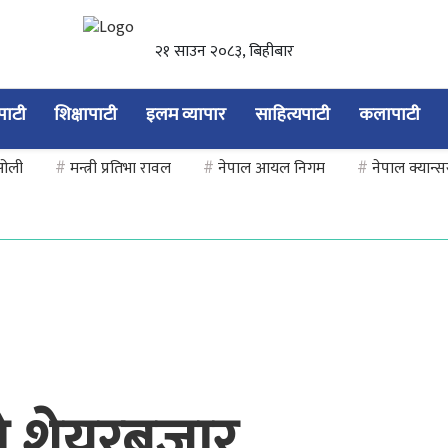
२१ साउन २०८३, बिहीबार
यपाटी
शिक्षापाटी
इलम व्यापार
साहित्यपाटी
कलापाटी
 ओली
#
मन्त्री प्रतिभा रावल
#
नेपाल आयल निगम
#
नेपाल क्यान्
यो शेयरबजार