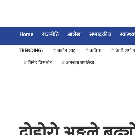
Home
राजनीति
आलेख
सम्पादकीय
स्वास्थ्
TRENDING :
#
बालेन शाह
#
कविता
#
केपी शर्मा
#
ग्रिनेड विस्फोट
#
जगन्नाथ थपलिया
दोहोरो अङ्कले बढ्