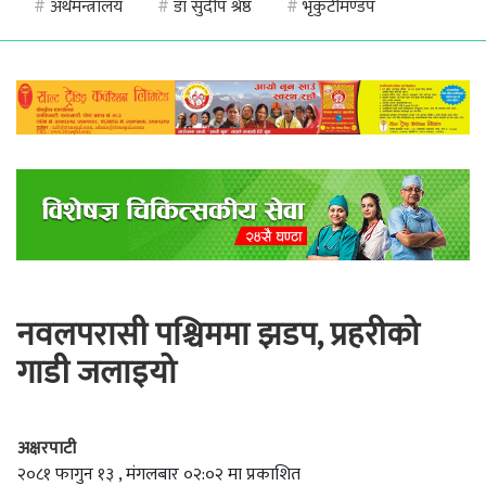
#
अर्थमन्त्रालय
#
डा सुदीप श्रेष्ठ
#
भृकुटीमण्डप
नवलपरासी पश्चिममा झडप, प्रहरीको
गाडी जलाइयो
अक्षरपाटी
२०८१ फागुन १३ , मंगलबार ०२:०२ मा प्रकाशित