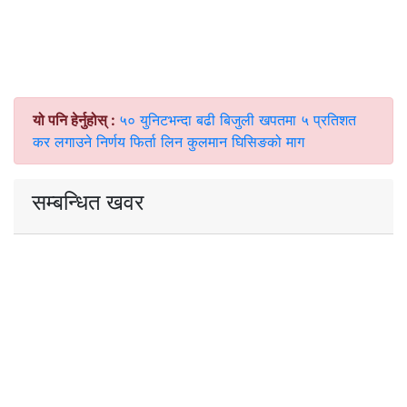
यो पनि हेर्नुहोस् :
५० युनिटभन्दा बढी बिजुली खपतमा ५ प्रतिशत
कर लगाउने निर्णय फिर्ता लिन कुलमान घिसिङको माग
सम्बन्धित खवर