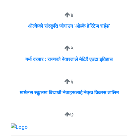
४
ओल्केको संस्कृति जोगाउन ‘ओल्के हेरिटेज राईड’
५
गर्भा दरबार : राज्यको बेवास्ताले मेटिदै एउटा इतिहास
६
मार्भलस स्कुलमा विद्यार्थी नेताहरूलाई नेतृत्व विकास तालिम
७
निगम र उद्योगीको समान भाषा, उपभोक्ता भने लाइनमै