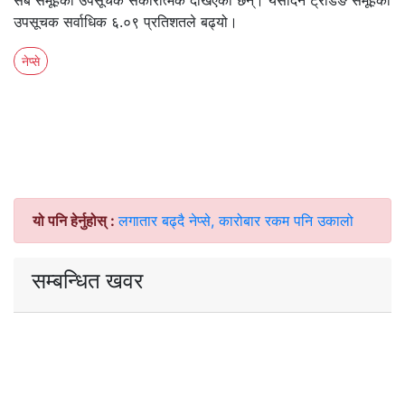
सबै समूहको उपसूचक सकारात्मक देखिएका छन्। यसदिन ट्रेडिङ समूहको
उपसूचक सर्वाधिक ६.०९ प्रतिशतले बढ्यो।
नेप्से
यो पनि हेर्नुहोस् :
लगातार बढ्दै नेप्से, कारोबार रकम पनि उकालो
सम्बन्धित खवर