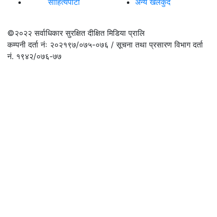
साहित्यपाटी
अन्य खेलकुद
©२०२२
सर्वाधिकार सुरक्षित दीक्षित मिडिया प्रालि
कम्पनी दर्ता नंः २०२१९७/०७५-०७६ / सूचना तथा प्रसारण विभाग दर्ता
नं. १९४२/०७६-७७