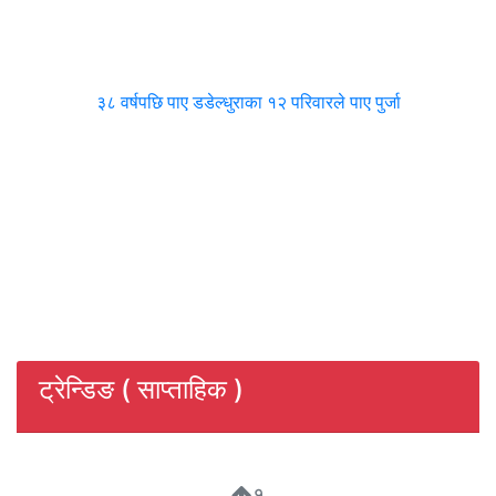
३८ वर्षपछि पाए डडेल्धुराका १२ परिवारले पाए पुर्जा
ट्रेन्डिङ ( साप्ताहिक )
१