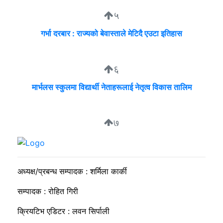
५
गर्भा दरबार : राज्यको बेवास्ताले मेटिदै एउटा इतिहास
६
मार्भलस स्कुलमा विद्यार्थी नेताहरूलाई नेतृत्व विकास तालिम
७
सुदीप्ता क्यान्सर सर्भाइभर र्याम्प शो : जीवनले मृत्युलाई जितेको उत्सव
अध्यक्ष/प्रबन्ध सम्पादक : शर्मिला कार्की
सम्पादक : रोहित गिरी
क्रियटिभ एडिटर : लवन सिर्पाली