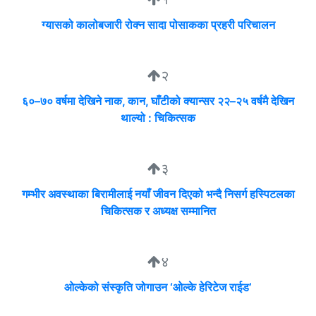
ग्यासको कालोबजारी रोक्न सादा पोसाकका प्रहरी परिचालन
२
६०–७० वर्षमा देखिने नाक, कान, घाँटीको क्यान्सर २२–२५ वर्षमै देखिन
थाल्यो : चिकित्सक
३
गम्भीर अवस्थाका बिरामीलाई नयाँ जीवन दिएको भन्दै निसर्ग हस्पिटलका
चिकित्सक र अध्यक्ष सम्मानित
४
ओल्केको संस्कृति जोगाउन ‘ओल्के हेरिटेज राईड’