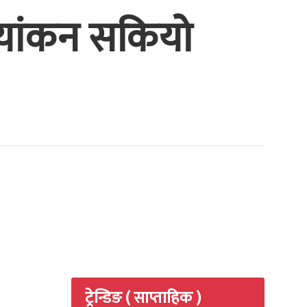
 छायांकन सकियो
ट्रेन्डिङ ( साप्ताहिक )