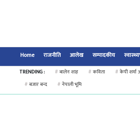
Home
राजनीति
आलेख
सम्पादकीय
स्वास्थ्
TRENDING :
#
बालेन शाह
#
कविता
#
केपी शर्मा
#
बजार बन्द
#
नेपाली भूमि