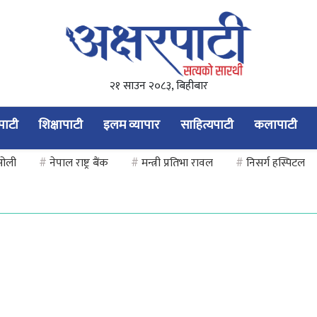
२१ साउन २०८३, बिहीबार
यपाटी
शिक्षापाटी
इलम व्यापार
साहित्यपाटी
कलापाटी
 ओली
#
नेपाल राष्ट्र बैंक
#
मन्त्री प्रतिभा रावल
#
निसर्ग हस्पिटल