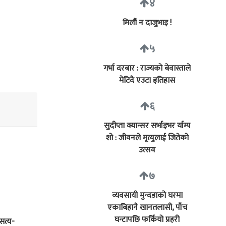
४
मिलौं न दाजुभाइ !
५
गर्भा दरबार : राज्यको बेवास्ताले
मेटिदै एउटा इतिहास
६
सुदीप्ता क्यान्सर सर्भाइभर र्याम्प
शो : जीवनले मृत्युलाई जितेको
उत्सव
७
व्यवसायी मुन्दडाको घरमा
एकाबिहानै खानतलासी, पाँच
घन्टापछि फर्कियो प्रहरी
 सत्य-