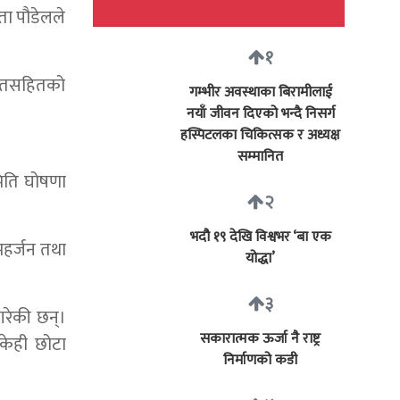
कता पौडेलले
१
गीतसहितको
गम्भीर अवस्थाका बिरामीलाई
नयाँ जीवन दिएको भन्दै निसर्ग
हस्पिटलका चिकित्सक र अध्यक्ष
सम्मानित
मिति घोषणा
२
भदौ १९ देखि विश्वभर ‘बा एक
 महर्जन तथा
योद्धा’
३
 गरेकी छन्।
सकारात्मक ऊर्जा नै राष्ट्र
केही छोटा
निर्माणको कडी