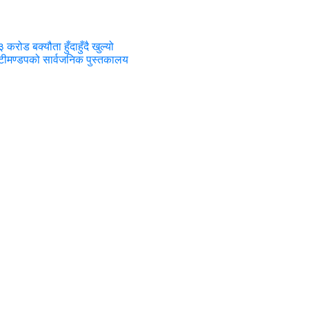
३ करोड बक्यौता हुँदाहुँदै खुल्यो
ुटीमण्डपको सार्वजनिक पुस्तकालय