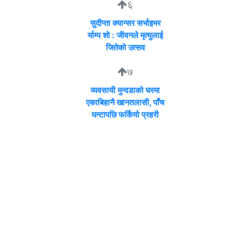
६
सुदीप्ता क्यान्सर सर्भाइभर
र्याम्प शो : जीवनले मृत्युलाई
जितेको उत्सव
७
व्यवसायी मुन्दडाको घरमा
एकाबिहानै खानतलासी, पाँच
घन्टापछि फर्कियो प्रहरी