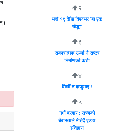
यन
२
भदौ १९ देखि विश्वभर ‘बा एक
न्।
योद्धा’
३
सकारात्मक ऊर्जा नै राष्ट्र
निर्माणको कडी
४
मिलौं न दाजुभाइ !
५
गर्भा दरबार : राज्यको
बेवास्ताले मेटिदै एउटा
इतिहास