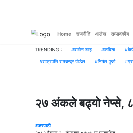
Home
राजनीति
आलेख
सम्पादकीय
TRENDING :
#
बालेन शाह
#
कविता
#
के
#
राष्ट्रपति रामचन्द्र पाैडेल
#
निर्मल पुर्जा
#
प्
२७ अंकले बढ्यो नेप्से, 
अक्षरपाटी
२०८२ वैशाख २ , मंगलबार ०४:०४ मा प्रकाशित