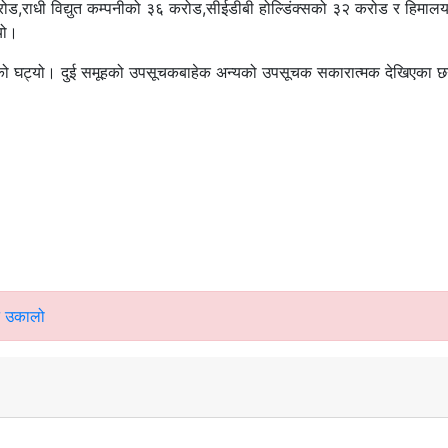
रोड,राधी विद्युत कम्पनीको ३६ करोड,सीईडीबी होल्डिंक्सको ३२ करोड र हिमाल
यो।
टाको घट्यो। दुई समूहको उपसूचकबाहेक अन्यको उपसूचक सकारात्मक देखिएका छ
नि उकालो