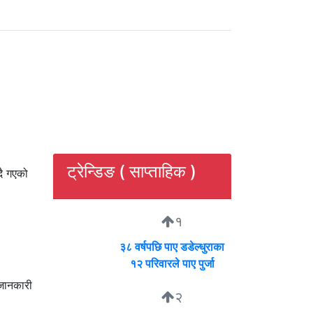
ट्रेन्डिङ ( साप्ताहिक )
दै गएको
१
३८ वर्षपछि पाए डडेल्धुराका
१२ परिवारले पाए पुर्जा
 जानकारी
२