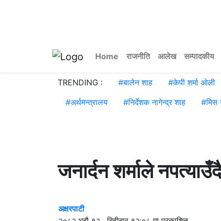
Home
राजनीति
आलेख
सम्पादकीय
TRENDING :
#
बालेन शाह
#
केपी शर्मा ओली
#
अर्थमन्त्रालय
#
निर्देशक नागेन्द्र शाह
#
मिस न
जनार्दन शर्माले नपत्याउँदै
अक्षरपाटी
२०८२ भदौ १२ , बिहीबार १२:०८ मा प्रकाशित