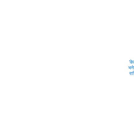
‘क
भने
रा