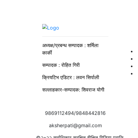
अध्यक्ष/प्रबन्ध सम्पादक : शर्मिला
कार्की
सम्पादक : रोहित गिरी
क्रियटिभ एडिटर : लवन सिर्पाली
सल्लाहकार-सम्पादक: शिवराज योगी
9869112494/9848442816
aksherpati@gmail.com
©२०२२
सर्वाधिकार सुरक्षित दीक्षित मिडिया प्रालि