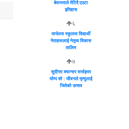
बेवास्ताले मेटिदै एउटा
इतिहास
६
मार्भलस स्कुलमा विद्यार्थी
नेताहरूलाई नेतृत्व विकास
तालिम
७
सुदीप्ता क्यान्सर सर्भाइभर
र्याम्प शो : जीवनले मृत्युलाई
जितेको उत्सव