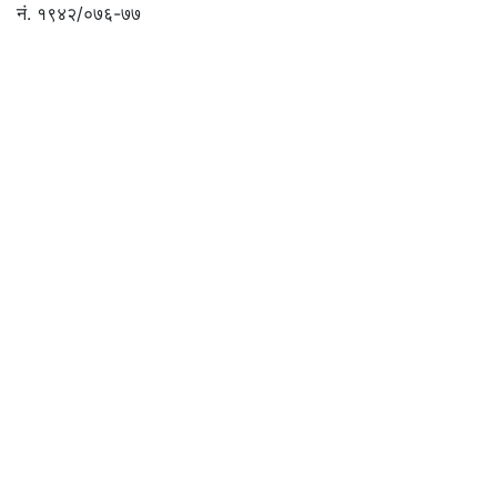
नं. १९४२/०७६-७७