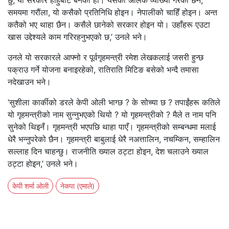
छु, यो सरकार हाहुबाट बनेको हो। यसको अलिक व्याख्या गरेको छैन,
समयमा गरौंला, यो कसैको प्रतिनिधि होइन। नेपालीको चाहिँ होइन। अन्त
कतैको भए थाहा छैन। कसैले छानेको सरकार होइन यो। उहाँहरू एउटा
खास उद्देश्यले काम गरिरहनुभएको छ,’ उनले भने।
उनले यो सरकारले आफ्नो र पूर्वगृहमन्त्री रमेश लेखकलाई जसरी हुन्छ
पक्राउ गर्ने योजना बनाइरहेको, रातिराति मिटिङ बसेको भन्दै तमासा
नदेखाउन भने।
‘सुशीला कार्कीको डरले केपी ओली भाग्छ ? के सोच्या छ ? तपाईंहरू कतिले
यो गृहमन्त्रीको नाम सुन्नुभएको थियो ? यो गृहमन्त्रीको ? मैले त नाम पनि
सुनेको थिइनँ। गृहमन्त्री भएपछि थाहा पाएँ। गृहमन्त्रीको सम्बन्धमा मलाई
धेरै भन्नुपरेको छैन। गृहमन्त्री बाबुलाई धेरै नअत्तालिन, नचम्किन, सम्हालिन
सल्लाह दिन चाहन्छु। राजनीति ख्याल ठट्टा होइन, देश चलाउने ख्याल
ठट्टा होइन,’ उनले भने।
केपी शर्मा ओली
नेकपा (एमाले)