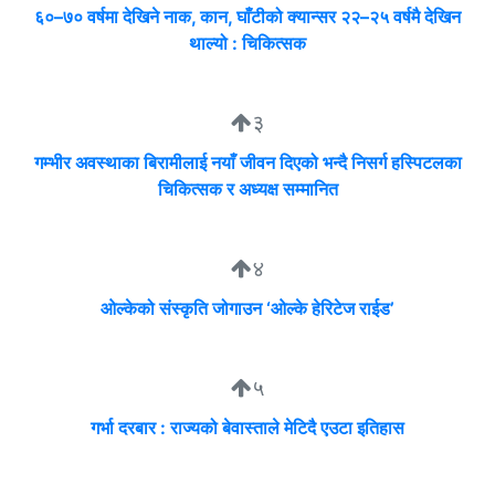
६०–७० वर्षमा देखिने नाक, कान, घाँटीको क्यान्सर २२–२५ वर्षमै देखिन
थाल्यो : चिकित्सक
३
गम्भीर अवस्थाका बिरामीलाई नयाँ जीवन दिएको भन्दै निसर्ग हस्पिटलका
चिकित्सक र अध्यक्ष सम्मानित
४
ओल्केको संस्कृति जोगाउन ‘ओल्के हेरिटेज राईड’
५
गर्भा दरबार : राज्यको बेवास्ताले मेटिदै एउटा इतिहास