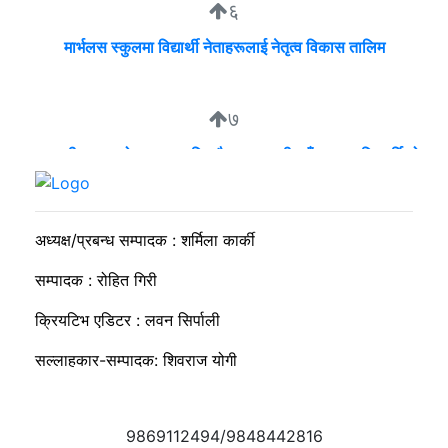
६
मार्भलस स्कुलमा विद्यार्थी नेताहरूलाई नेतृत्व विकास तालिम
७
व्यवसायी मुन्दडाको घरमा एकाबिहानै खानतलासी, पाँच घन्टापछि फर्कियो
प्रहरी
अध्यक्ष/प्रबन्ध सम्पादक : शर्मिला कार्की
सम्पादक : रोहित गिरी
क्रियटिभ एडिटर : लवन सिर्पाली
सल्लाहकार-सम्पादक: शिवराज योगी
9869112494/9848442816