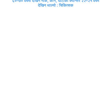
६०–७० वर्षमा देखिने नाक, कान, घाँटीको क्यान्सर २२–२५ वर्षमै
देखिन थाल्यो : चिकित्सक