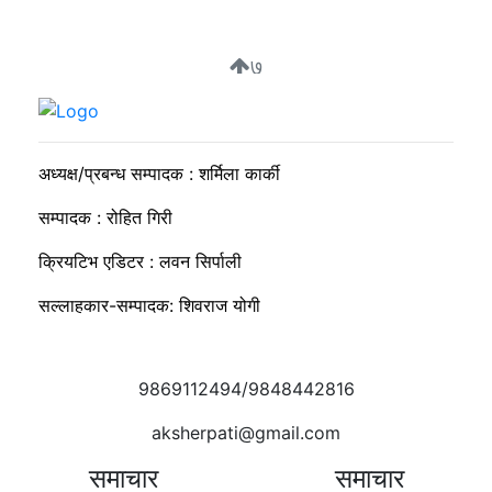
७
सुदीप्ता क्यान्सर सर्भाइभर र्याम्प शो : जीवनले मृत्युलाई जितेको उत्सव
अध्यक्ष/प्रबन्ध सम्पादक : शर्मिला कार्की
सम्पादक : रोहित गिरी
क्रियटिभ एडिटर : लवन सिर्पाली
सल्लाहकार-सम्पादक: शिवराज योगी
9869112494/9848442816
aksherpati@gmail.com
समाचार
समाचार