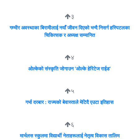
३
गम्भीर अवस्थाका बिरामीलाई नयाँ जीवन दिएको भन्दै निसर्ग हस्पिटलका
चिकित्सक र अध्यक्ष सम्मानित
४
ओल्केको संस्कृति जोगाउन ‘ओल्के हेरिटेज राईड’
५
गर्भा दरबार : राज्यको बेवास्ताले मेटिदै एउटा इतिहास
६
मार्भलस स्कुलमा विद्यार्थी नेताहरूलाई नेतृत्व विकास तालिम