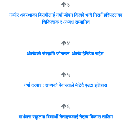
३
गम्भीर अवस्थाका बिरामीलाई नयाँ जीवन दिएको भन्दै निसर्ग हस्पिटलका
चिकित्सक र अध्यक्ष सम्मानित
४
ओल्केको संस्कृति जोगाउन ‘ओल्के हेरिटेज राईड’
५
गर्भा दरबार : राज्यको बेवास्ताले मेटिदै एउटा इतिहास
६
मार्भलस स्कुलमा विद्यार्थी नेताहरूलाई नेतृत्व विकास तालिम