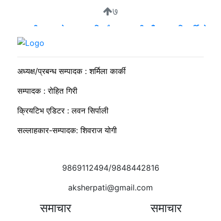
७
व्यवसायी मुन्दडाको घरमा एकाबिहानै खानतलासी, पाँच घन्टापछि फर्कियो
प्रहरी
अध्यक्ष/प्रबन्ध सम्पादक : शर्मिला कार्की
सम्पादक : रोहित गिरी
क्रियटिभ एडिटर : लवन सिर्पाली
सल्लाहकार-सम्पादक: शिवराज योगी
9869112494/9848442816
aksherpati@gmail.com
समाचार
समाचार