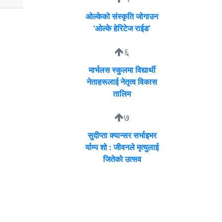
ओल्केको संस्कृति जोगाउन
‘ओल्के हेरिटेज राईड’
६
मार्भलस स्कुलमा विद्यार्थी
नेताहरूलाई नेतृत्व विकास
तालिम
७
सुदीप्ता क्यान्सर सर्भाइभर
र्याम्प शो : जीवनले मृत्युलाई
जितेको उत्सव