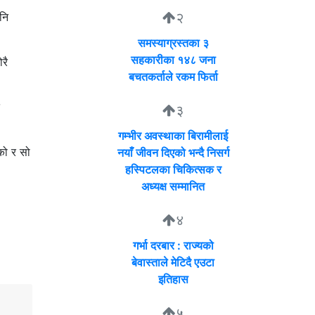
२
नि
समस्याग्रस्तका ३
सहकारीका १४८ जना
रै
बचतकर्ताले रकम फिर्ता
३
गम्भीर अवस्थाका बिरामीलाई
को र सो
नयाँ जीवन दिएको भन्दै निसर्ग
हस्पिटलका चिकित्सक र
अध्यक्ष सम्मानित
४
गर्भा दरबार : राज्यको
बेवास्ताले मेटिदै एउटा
इतिहास
५