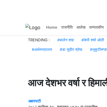
Home
राजनीति
आलेख
सम्पादकीय
TRENDING :
#
बालेन शाह
#
केपी शर्मा ओली
#
अर्थमन्त्रालय
#
डा सुदीप श्रेष्ठ
#
भृकुटीमण्ड
आज देशभर वर्षा र हिमाली
अक्षरपाटी
२०८२ कात्तिक १४ , शुक्रबार ०९:१० मा प्रकाशित