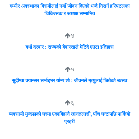
गम्भीर अवस्थाका बिरामीलाई नयाँ जीवन दिएको भन्दै निसर्ग हस्पिटलका
चिकित्सक र अध्यक्ष सम्मानित
४
गर्भा दरबार : राज्यको बेवास्ताले मेटिदै एउटा इतिहास
५
सुदीप्ता क्यान्सर सर्भाइभर र्याम्प शो : जीवनले मृत्युलाई जितेको उत्सव
६
व्यवसायी मुन्दडाको घरमा एकाबिहानै खानतलासी, पाँच घन्टापछि फर्कियो
प्रहरी