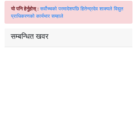
यो पनि हेर्नुहोस् :
सर्वोच्चको परमादेशपछि हितेन्द्रदेव शाक्यले विद्युत
प्राधिकरणको कार्यभार सम्हाले
सम्बन्धित खवर