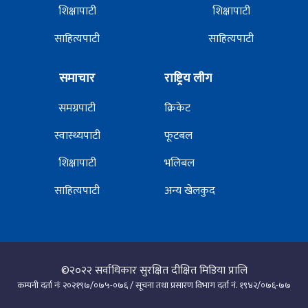
शिक्षापाटी
शिक्षापाटी
साहित्यपाटी
साहित्यपाटी
समाचार
राष्ट्रिय लीग
समग्रपाटी
क्रिकेट
स्वास्थ्यपाटी
फूटबल
शिक्षापाटी
भलिबल
साहित्यपाटी
अन्य खेलकुद
©२०२२
सर्वाधिकार सुरक्षित दीक्षित मिडिया प्रालि
कम्पनी दर्ता नंः २०२१९७/०७५-०७६ / सूचना तथा प्रसारण विभाग दर्ता नं. १९४२/०७६-७७