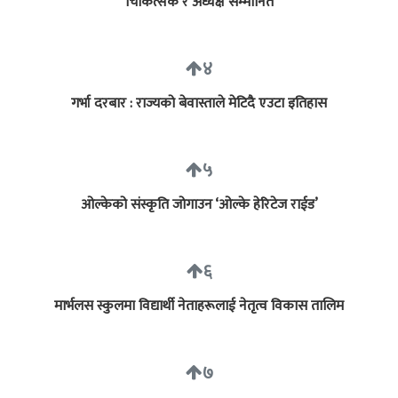
चिकित्सक र अध्यक्ष सम्मानित
४
गर्भा दरबार : राज्यको बेवास्ताले मेटिदै एउटा इतिहास
५
ओल्केको संस्कृति जोगाउन ‘ओल्के हेरिटेज राईड’
६
मार्भलस स्कुलमा विद्यार्थी नेताहरूलाई नेतृत्व विकास तालिम
७