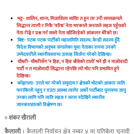
भट्ट- शालिन, शान्त, मिजाशिला व्यक्ति त हुन तर उनी समयक्रमले
सिद्धान्त त्यागी र निकै ‘वरिष्ठ’ नेता भएकाले जनताले सहज पहुँचको
नेता राेज्ने र प्रश्न गर्न सक्ने नेता खोजिरहेको आंकलन धेरैको छ।
बिष्ट- पटक पटक पार्टीको महासमिति सदस्य, केन्द्री सदस्य हुँदै
विदेश विभागको अनुभव संगालेका युवा नेताका रुपमा उनको
उम्मेदवारीले स्थानीयस्तरमा उत्साह सिर्जना गरेको देखिन्छ।
चाैधरी- चाैधरीसँग ‘न हिङ, न हिङ बाँधेको टालाे’ भने झै न माओवादी
पार्टी न त माओवादी सिद्धान्त रहेपछि त्यो भोट पनि प्रभावित हुने
देखिन्छ।
कोइराला- उनले भर गरेको समुदाय र क्षेत्रको भोटको आकार त्यति
फराकिलो नहुनु र एउटा आस्था त्यागेर अर्को पार्टीबाट चुनावमा जानु
उनका लागि पनि त्यति सहज र सरल नदेखिने स्थानीय
जानकारहरुको विश्लेषण छ।
०
शंकर खैराली
कैलाली
। कैलाली निर्वाचन क्षेत्र नम्बर ४ मा यतिबेला चुनावी