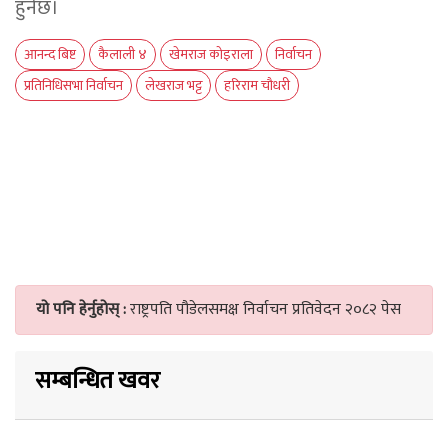
हुनेछ।
आनन्द बिष्ट
कैलाली ४
खेमराज कोइराला
निर्वाचन
प्रतिनिधिसभा निर्वाचन
लेखराज भट्ट
हरिराम चौधरी
यो पनि हेर्नुहोस् :
राष्ट्रपति पौडेलसमक्ष निर्वाचन प्रतिवेदन २०८२ पेस
सम्बन्धित खवर