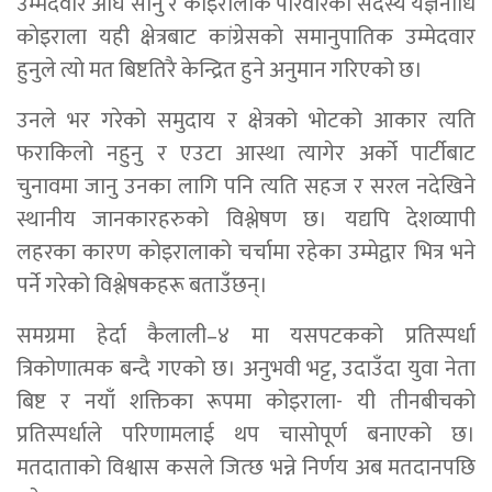
उम्मेदवार अघि सार्नु र काेइरालाकै परिवारका सदस्य यज्ञनीधि
काेइराला यही क्षेत्रबाट कांग्रेसकाे समानुपातिक उम्मेदवार
हुनुले त्याे मत बिष्टतिरै केन्द्रित हुने अनुमान गरिएको छ।
उनले भर गरेको समुदाय र क्षेत्रको भोटको आकार त्यति
फराकिलो नहुनु र एउटा आस्था त्यागेर अर्को पार्टीबाट
चुनावमा जानु उनका लागि पनि त्यति सहज र सरल नदेखिने
स्थानीय जानकारहरुको विश्लेषण छ। यद्यपि देशव्यापी
लहरका कारण कोइरालाको चर्चामा रहेका उम्मेद्वार भित्र भने
पर्ने गरेको विश्लेषकहरू बताउँछन्।
समग्रमा हेर्दा कैलाली–४ मा यसपटकको प्रतिस्पर्धा
त्रिकोणात्मक बन्दै गएको छ। अनुभवी भट्ट, उदाउँदा युवा नेता
बिष्ट र नयाँ शक्तिका रूपमा कोइराला- यी तीनबीचको
प्रतिस्पर्धाले परिणामलाई थप चासोपूर्ण बनाएको छ।
मतदाताको विश्वास कसले जित्छ भन्ने निर्णय अब मतदानपछि